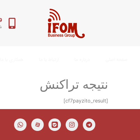
98+
شب
صفحه اصلی
درباره ما
ارتباط با ما
همکاری با ما
نتیجه تراکنش
[cf7payzito_result]