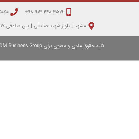
۰۵۰ ۳۱۵۰ ۰۵۱
۳۵۱۹ ۴۴۸ ۹۰۳ ۹۸+
مشهد | بلوار شهید صادقی | بین صادقی ۱۷ و ۱۹ | مجتمع تابان | طبقه دوم | واحد شش
کلیه حقوق مادی و معنوی برای iFOM Business Group محفوظ است.