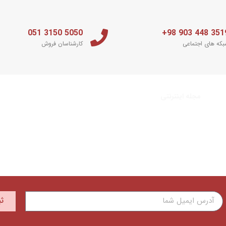
5050 3150 051
3519 448 903 
که های اجتماعی
کارشناسان فروش
مجله اینترنتی
ث