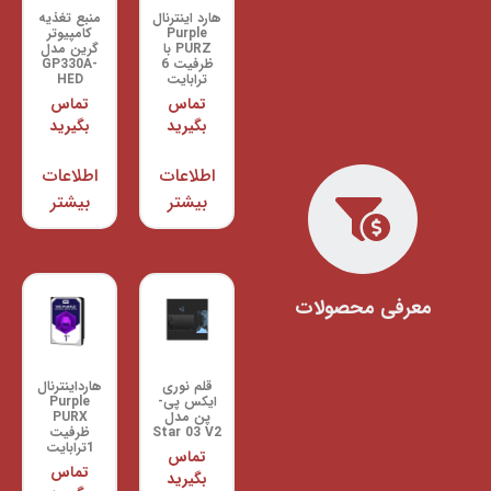
هارد اینترنال
منبع تغذیه
Purple
کامپیوتر
PURZ با
گرین مدل
ظرفیت 6
GP330A-
ترابایت
HED
تماس
تماس
بگیرید
بگیرید
اطلاعات
اطلاعات
بیشتر
بیشتر
معرفی محصولات
قلم نوری
هارداینترنال
ایکس پی-
Purple
پن مدل
PURX
Star 03 V2
ظرفیت
1ترابایت
تماس
تماس
بگیرید