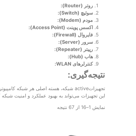
روتر (Router):
سوئیچ (Switch):
مودم (Modem):
اکسس پوینت (Access Point):
فایروال (Firewall):
سرور (Server):
رپیتر (Repeater):
هاب (Hub):
کنترلرهای WLAN:
نتیجه‌گیری:
تجهیزاتactive شبکه، هسته اصلی هر شبکه 
این تجهیزات می‌تواند به بهبود عملکرد و امنیت شبکه 
نمایش 1–16 از 67 نتیجه