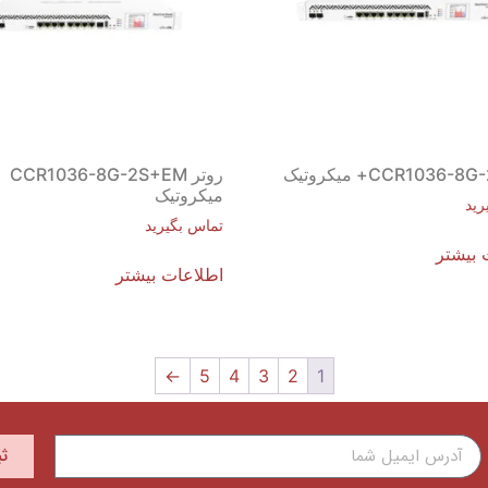
روتر CCR1036-8G-2S+EM
میکروتیک
رید
تماس بگیرید
 بیشتر
اطلاعات بیشتر
←
5
4
3
2
1
ث