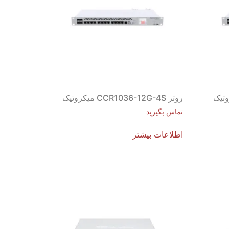
روتر CCR1036-12G-4S میکروتیک
تماس بگیرید
اطلاعات بیشتر