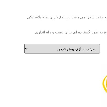
نکتور apc و upc خاتمه می یابد. کانکتور apc به upc سبک ساختار فشار و چفت شدن می باشد این نوع دارای بدنه پلاستیکی
ین نوع به طور گسترده ای برای نصب و راه اندازی