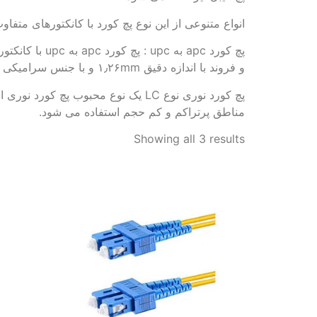
انواع متنوعی از این نوع پچ کورد با کانکتورهای متفاوت، مانند LC، FC، SC، ST، MU ، MTRJ و E2000
و فروند با اندازه دقیق ۱٫۲۶mm و با جنس سرامیکی است.
پچ کورد نوری نوع LC یک نوع محبو
مناطق پرتراکم و کم حجم استفاده می شود.
Showing all 3 results