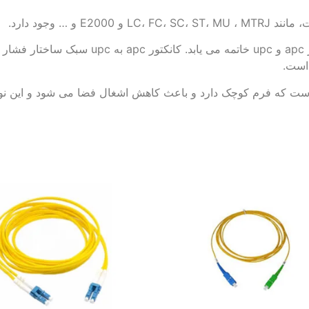
 و … وجود دارد.
پچ کورد apc به upc : پچ کورد apc به upc با کا
ب پچ کورد نوری است که فرم کوچک دارد و باعث کاهش اشغال فضا می شود و ا