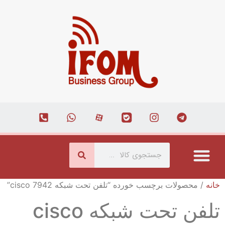
درباره ما
ارتباط با ما
همکاری با ما
صفحه اصلی
مجله اینترنتی
خانه
/ محصولات برچسب خورده “تلفن تحت شبکه cisco 7942”
تلفن تحت شبکه cisco