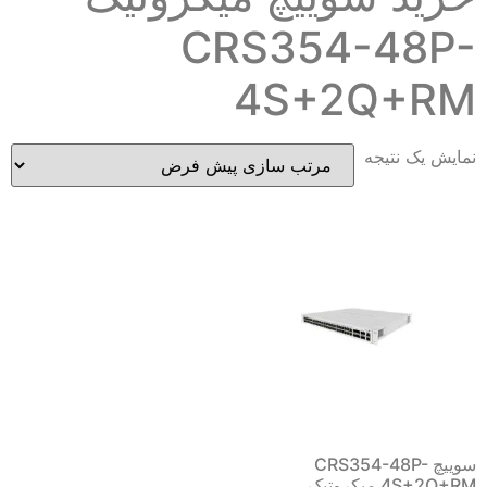
CRS354-48P-
4S+2Q+RM
نمایش یک نتیجه
سوییچ CRS354-48P-
4S+2Q+RM میکروتیک