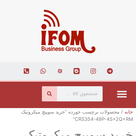
درباره ما
ارتباط با ما
همکاری با ما
صفحه اصلی
مجله اینترنتی
خانه
/ محصولات برچسب خورده “خرید سوییچ میکروتیک
CRS354-48P-4S+2Q+RM”
خرید سوییچ میکروتیک