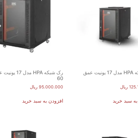
رک شبکه HPA مدل 17 یونیت عمق
رک شبکه HPA مدل 17 ی
60
125
ریال
95.000.000
ریال
به سبد خرید
افزودن به سبد خرید