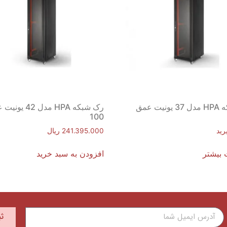
رک شبکه HPA مدل 37 یونیت عمق
رک شبکه HPA مدل 42 
100
رید
241.395.000
ریال
 بیشتر
افزودن به سبد خرید
ث