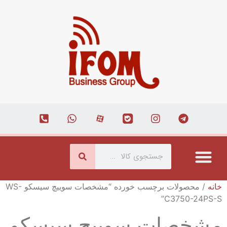
درباره ما
ارتباط با ما
همکاری با ما
صفحه اصلی
مجله اینترنتی
خانه
/ محصولات برچسب خورده “مشخصات سوییچ سیسکو WS-
C3750-24PS-S”
مشخصات سوییچ سیسکو