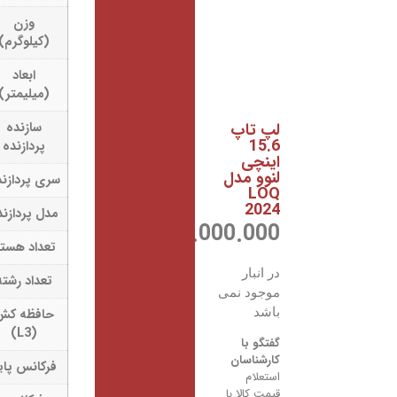
وزن
2.38
(کیلوگرم)
ابعاد
359.8×258.7×23.9
(میلیمتر)
پ تاپ
سازنده
INTEL
15.
پردازنده
ینچی
نوو مدل
سری پردازنده
Core i7
LO
202
مدل پردازنده
13650HX
750.000.00
ریال
تعداد هسته
14
 انبار
تعداد رشته
20
وجود نمی
اشد
حافظه کش
24MB
(L3)
تگو با
رشناسان
فرکانس پایه
1.9GHz
تعلام
مت کالا با