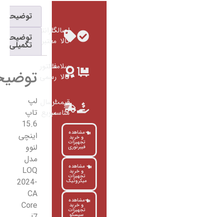
توضیحات
اصالت
گارانتی
توضیحات
کالا
معتبر
تکمیلی
سلامت
فاکتور
توضیحات
کالا
رسمی
لپ
قیمت
ارسال
تاپ
مناسب
سریع
15.6
مشاهده
اینچی
و خرید
تجهیزات
لنوو
فیبرنوری
مدل
مشاهده
LOQ
و خرید
تجهیزات
2024-
میکروتیک
CA
مشاهده
Core
و خرید
تجهیزات
سیسکو