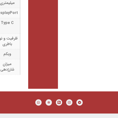
میلیمتری
DisplayPort
دارد
Type C
1عدد,( Display
Port )
ظرفیت و نوع
4Cell 60WHr
باطری
وبکم
دارد
میزان
3 الی 5 ساعت
شارژدهی