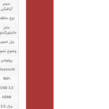
حجم
6GB
گرافیکی
نوع حافظه
GDDR6
سایز
15.6
مانیتور(اینچ)
پنل تصویر
IPS
وضوح تصویر
FULL HD
رزولوشن
1080 × 1920
Bluetooth 5.2
Bluetooth
Wi-Fi 6
WiFi
USB 3.2
3 عدد
HDMI 2.1
HDMI
جک 3.5
دارد