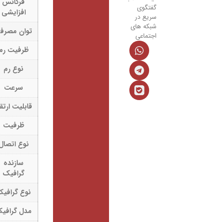
فرکانس
4.9GHz
تگوی
افزایشی
یع در
که های
توان مصرفی
55W
تماعی
ظرفیت رم
24GB
نوع رم
DDR5
سرعت
4800MHz
قابلیت ارتقاء
Up to 32GB
ظرفیت
S.S.D 512GB
نوع اتصال
NVMe PCIe Gen4
سازنده
NVIDIA
گرافیک
نوع گرافیک
GEFORCE
مدل گرافیک
RTX 3050