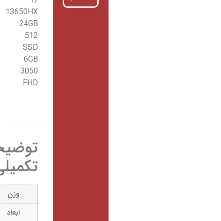
i7
13650HX
24GB
512
SSD
6GB
3050
FHD
توضیحات
تکمیلی
238 کیلوگرم
وزن
36 × 26 × 24
ابعاد
سانتیمتر