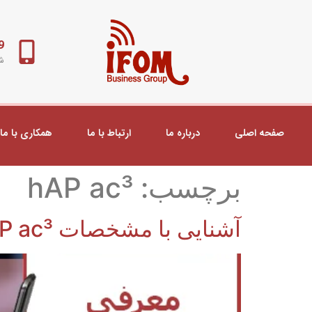
98+
شب
صفحه اصلی
درباره ما
ارتباط با ما
همکاری با ما
برچسب:
hAP ac³
آشنایی با مشخصات hAP ac³ میکروتیک