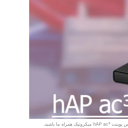
در این مقاله از سری مقالات معرفی تجهیزات میکروتیک در خدمت شما عزیزان هستیم با مبحث آموزش و اشنایی با اکسس پوینت hAP ac³ میکروتیک همراه ما باشید.