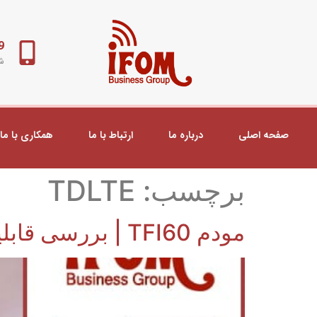
98+
شب
صفحه اصلی
درباره ما
ارتباط با ما
همکاری با ما
برچسب:
TDLTE
مودم TFI60 | بررسی قابلیت های مودم TFi60 و اینترنت TDLTE