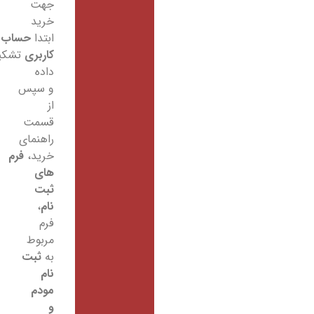
جهت
خرید
ابتدا
حساب
کاربری
تشکیل
داده
و سپس
از
قسمت
راهنمای
خرید،
فرم
های
ثبت
نام
،
فرم
مربوط
به
ثبت
نام
مودم
و