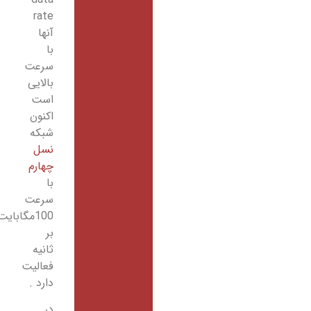
rate
آنها
با
سرعت
بالایی
است
اکنون
شبکه
نسل
چهارم
با
سرعت
100مگابایت
بر
ثانیه
فعالیت
دارد .
در