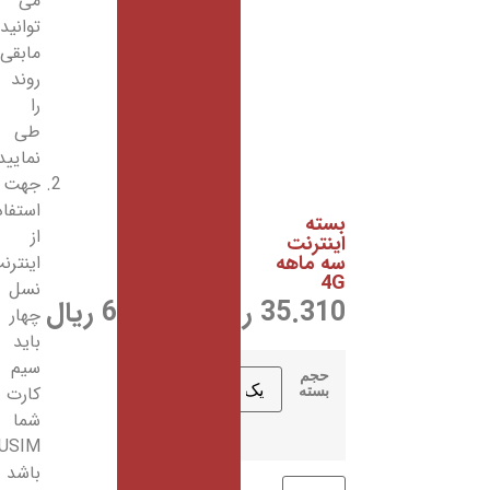
می
توانید
مابقی
روند
را
طی
نمایید.
جهت
استفاده
از
اینترنت
نسل
ریال
چهار
باید
سیم
کارت
شما
USIM
باشد