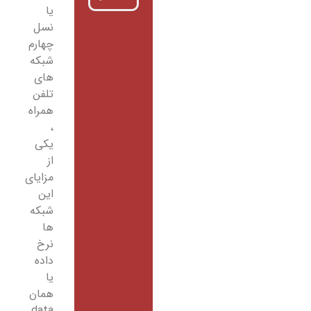
یا
نسل
چهارم
شبکه
های
تلفن
همراه
،
یکی
از
مزایای
این
شبکه
ها
نرخ
داده
یا
همان
data