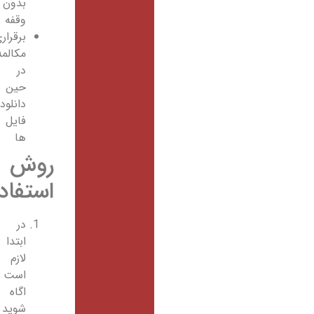
بدون
وقفه
برقراری
مکالمه
در
حین
دانلود
فایل
ها
روش
استفاده
در
ابتدا
لازم
است
اگاه
شوید