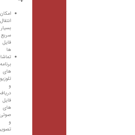
امکان
انتقال
بسیار
سریع
فایل
ها
تماشای
برنامه
های
تلوزیونی
و
دریافت
فایل
های
صوتی
و
تصویری