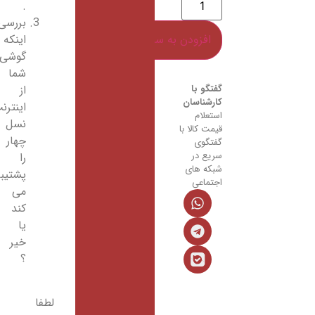
.
بررسی
اینکه
گوشی
شما
از
اینترنت
نسل
چهار
را
پشتیبانی
می
کند
یا
خیر
؟
لطفا