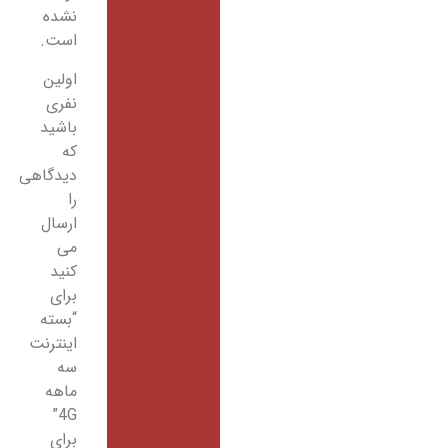
نشده
است.
اولین
نفری
باشید
که
دیدگاهی
را
ارسال
می
کنید
برای
“بسته
اینترنت
سه
ماهه
4G”
برای