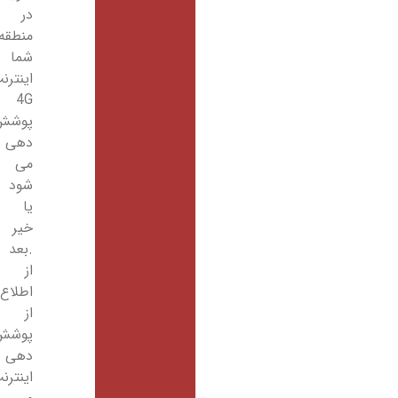
در
منطقه
شما
اینترنت
4G
پوشش
دهی
می
شود
یا
خیر
.بعد
از
اطلاع
از
پوشش
دهی
اینترنت