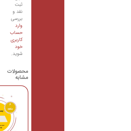
ثبت
نقد و
بررسی
وارد
حساب
کاربری
خود
شوید.
حصولات
شابه
حراج!
حراج!