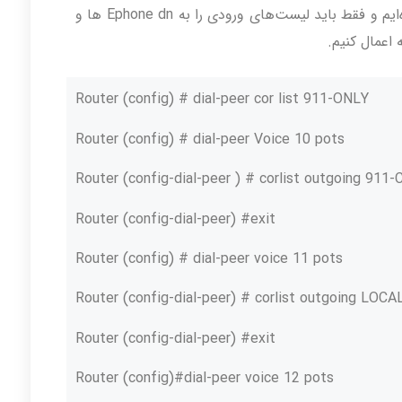
تا این مرحله لیست‌های COR را نیز آماده کرده‌ایم و فقط باید لیست‌های ورودی را به Ephone dn ها و
Router (config) # dial-peer cor list 911-ONLY
Router (config) # dial-peer Voice 10 pots
Router (config-dial-peer ) # corlist outgoing 911
Router (config-dial-peer) #exit
Router (config) # dial-peer voice 11 pots
Router (config-dial-peer) # corlist outgoing LOC
Router (config-dial-peer) #exit
Router (config)#dial-peer voice 12 pots