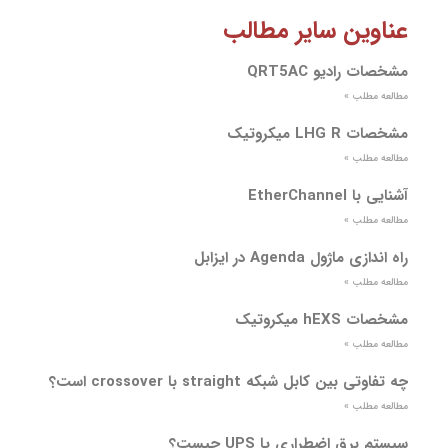
عناوین سایر مطالب
مشخصات رادیو QRT5AC
مطالعه مطلب »
مشخصات LHG R میکروتیک
مطالعه مطلب »
آشنایی با EtherChannel
مطالعه مطلب »
راه اندازی ماژول Agenda در ایزابل
مطالعه مطلب »
مشخصات hEXS میکروتیک
مطالعه مطلب »
چه تفاوتی بین کابل شبکه straight با crossover است؟
مطالعه مطلب »
سیستم برق اضطراری یا UPS چیست؟