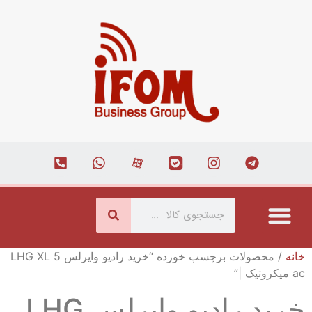
درباره ما
ارتباط با ما
همکاری با ما
صفحه اصلی
مجله اینترنتی
خانه
/ محصولات برچسب خورده “خرید رادیو وایرلس LHG XL 5
ac میکروتیک |”
خرید رادیو وایرلس LHG