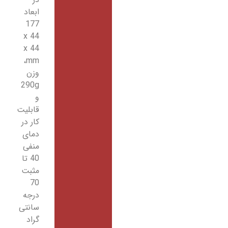
ابعاد
177
x 44
x 44
mm،
وزن
290g
و
قابلیت
کار در
دمای
منفی
40 تا
مثبت
70
درجه
سانتی
گراد