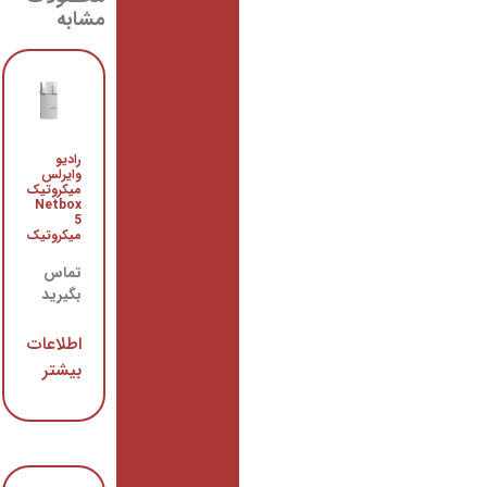
مشابه
روتر
رادیو
سیسکو
وایرلس
مدل
میکروتیک
2851 |
Netbox
Cisco
5
2851
میکروتیک
Router
تماس
تماس
بگیرید
بگیرید
اطلاعات
اطلاعات
بیشتر
بیشتر