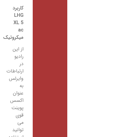
کاربرد
LHG
XL 5
ac
میکروتیک
از این
رادیو
در
ارتباطات
وایرلس
به
عنوان
اکسس
پوینت
قوی
می
توانید