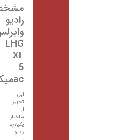
مشخصات
رادیو
وایرلس
LHG
XL
5
acمیکروتیک
این
تجهیز
از
ساختار
یکپارچه
رادیو
و