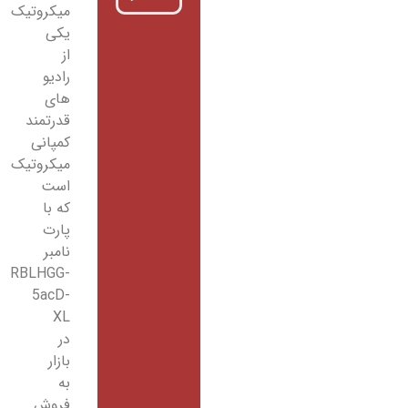
میکروتیک
یکی
از
رادیو
های
قدرتمند
کمپانی
میکروتیک
است
که با
پارت
نامبر
RBLHGG-
5acD-
XL
در
بازار
به
فروش