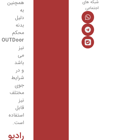
همچنین
شبکه های
اجتماعی
به
دلیل
بدنه
محکم
OUTDoor
نیز
می
باشد
و در
شرایط
جوی
مختلف
نیز
قابل
استفاده
است.
رادیو