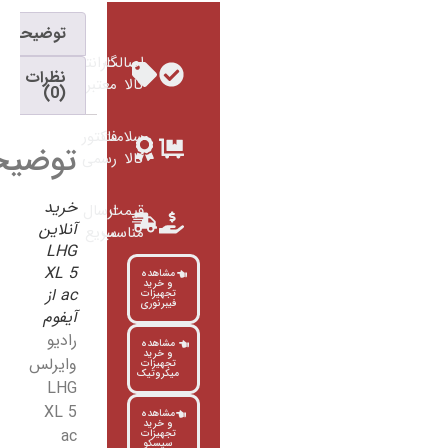
توضیحات
اصالت
گارانتی
نظرات
کالا
معتبر
(0)
سلامت
فاکتور
توضیحات
کالا
رسمی
خرید
قیمت
ارسال
آنلاین
مناسب
سریع
LHG
XL 5
مشاهده
و خرید
ac از
تجهیزات
فیبرنوری
آیفوم
رادیو
مشاهده
و خرید
وایرلس
تجهیزات
میکروتیک
LHG
XL 5
مشاهده
و خرید
ac
تجهیزات
سیسکو