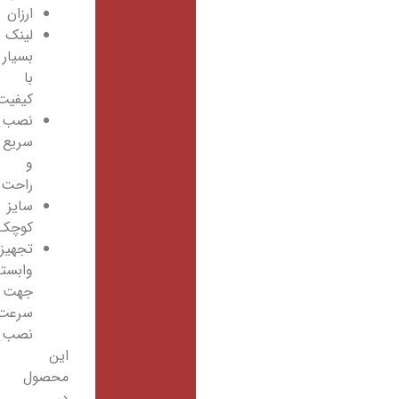
ارزان
لینک
بسیار
با
کیفیت
نصب
سریع
و
راحت
سایز
کوچک
تجهیزات
وابسته
جهت
سرعت
نصب
این
محصول
در