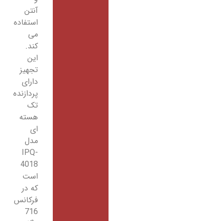
آنتن
استفاده
می
کند.
این
تجهیز
دارای
پردازنده
تک
هسته
ای
مدل
IPQ-
4018
است
که در
فرکانس
716