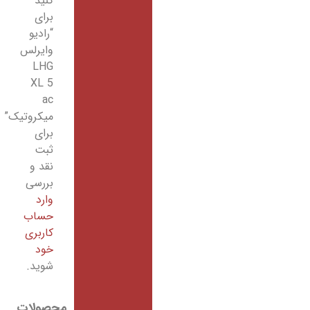
کنید
برای
“رادیو
وایرلس
LHG
XL 5
ac
میکروتیک”
برای
ثبت
نقد و
بررسی
وارد
حساب
کاربری
خود
شوید.
محصولات