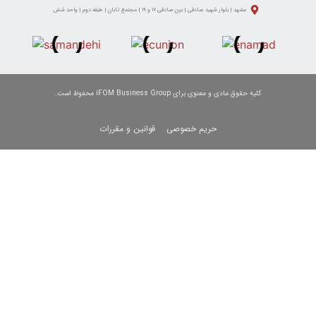
وار شهید صادقی | بین صادقی ۱۷ و ۱۹ | مجتمع تابان | طبقه دوم | واحد شش
 معنوی برای iFOM Business Group محفوظ است.
حریم خصوصی
قوانین و مقررات