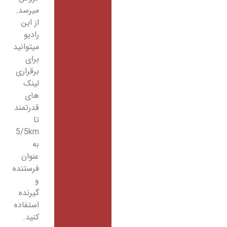
میرسد.
از این
رادیو
میتوانید
برای
برقراری
لینک
های
قدرتمند
تا
5/5km
به
عنوان
فرستنده
و
گیرنده
استفاده
کنید.