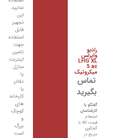
استفاده
نمایید.
این
تجهیز
قابل
استفاده
جهت
رادیو
تامین
وایرلس
اینترنت
LHG XL
5 ac
منازل
میکروتیک
یا
تماس
دفاتر
یا
بگیرید
کارخانه
های
گفتگو با
کوچک
کارشناسان
استعلام
و
قیمت کالا با
بزرگ
گفتگوی
است
سریع در