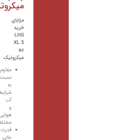
میکروتیک
مزایای
خرید
LHG
XL 5
ac
میکروتیک
مقاوم
نسبت
به
شرایط
آب
و
هوایی
مختلف
قدرت
عالی