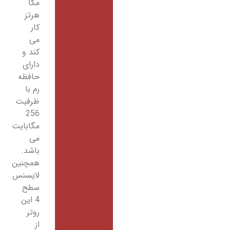
مگا
هرتز
کار
می
کند و
دارای
حافظه
رم با
ظرفیت
256
مگابایت
می
باشد.
همچنین
لایسنس
سطح
4 این
روتر
از