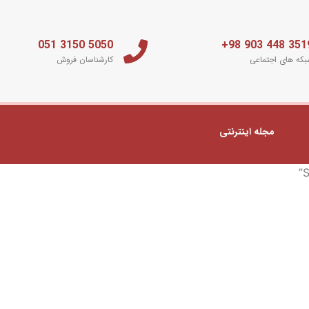
5050 3150 051
3519 448 903 
که های اجتماعی
کارشناسان فروش
مجله اینترنتی