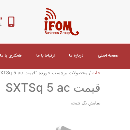
98+
شب
صفحه اصلی
درباره ما
ارتباط با ما
همکاری با ما
خانه
/ محصولات برچسب خورده “قیمت SXTSq 5 ac”
قیمت SXTSq 5 ac
نمایش یک نتیجه