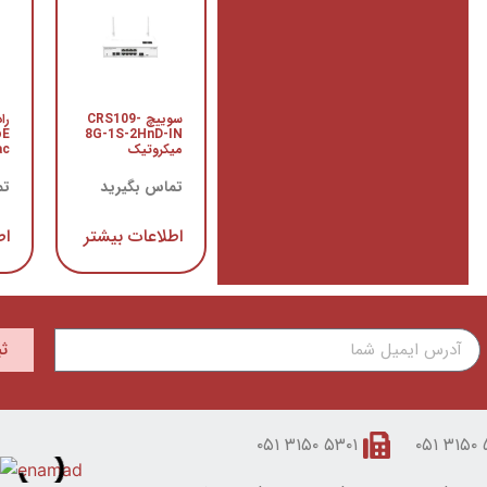
سوییچ CRS109-
را
oE
8G-1S-2HnD-IN
میکروتیک
ac میکر
تماس بگیرید
تم
اطلاعات بیشتر
اط
ث
۵۳۰۱ ۳۱۵۰ ۰۵۱
۵