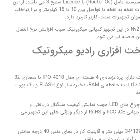
تجهیز SXTSq 5 ac دارای سیستم عامل (Router Os) با Licence سطح 3 می باشد. از این
تجهیز میکروتیک در ارتباطات نقطه به نقطه تا فواصل بین 10 تا 15 کیلومتر و در ارتباطات
وان تجهیزات سمت کاربر کاربرد دارد.
فعال سازی پروتکل امنیتی Nv2 در این تجهیز کمپانی میکروتیک سبب افزایش نرخ انتقال
ن فاصله نیز می شود.
افزاری رادیو میکروتیک
این تجهیز کمپانی میکروتیک دارای پردانزنده ی 4 هسته ای مدل IPQ-4018 با معماری 32
بیتی می باشد و دارای 256 مگابایت حافظه ی RAM، ذخیره ساز نوع FLASH و یک پورت
د.
تجهیز SXTSq 5 ac دارای چراغ های LED جهت نمایش کیفیت سیگنال دریافتی و
پشتیبانی از استاندارد های جهانی FCC ،CE و RoHS از دیگر ویژگی های این تجهیز می
همچنین دارای ابعاد 129*129*34 میلی متر و قابلیت کار در دمای منفی 40 درجه سانتی