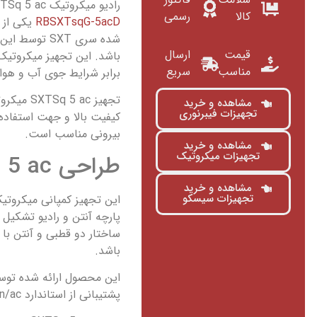
رادیو میکروتیک SXTSq 5 ac با پارت نامبر
کالا
رسمی
RBSXTsqG-5acD
یکی از ر
شده سری SXT توس
قیمت
ارسال
باشد. این تجهیز میکروتیک 
مناسب
سریع
برابر شرایط جوی آب و هوا
تجهیز Sq 5 ac
مشاهده و خرید
تجهیزات فیبرنوری
کیفیت بالا و جهت استفاده
بیرونی مناسب است.
مشاهده و خرید
تجهیزات میکروتیک
طراحی SXTSq 5 ac
مشاهده و خرید
تجهیزات سیسکو
این تجهیز کمپانی میکروتی
پارچه آنتن و رادیو تشکیل 
باشد.
پشتیبانی از استاندارد ۸۰۲.۱۱a/n/ac را نیز دارد.