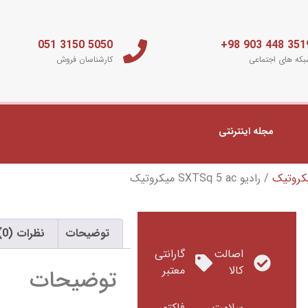
5050 3150 051
3519 448 903 
که های اجتماعی
کارشناسان فروش
مجله اینترنتی
کروتیک
/ رادیو SXTSq 5 ac میکروتیک
توضیحات
نظرات (0)
اصالت
گارانتی
کالا
معتبر
توضیحات
سلامت
فاکتور