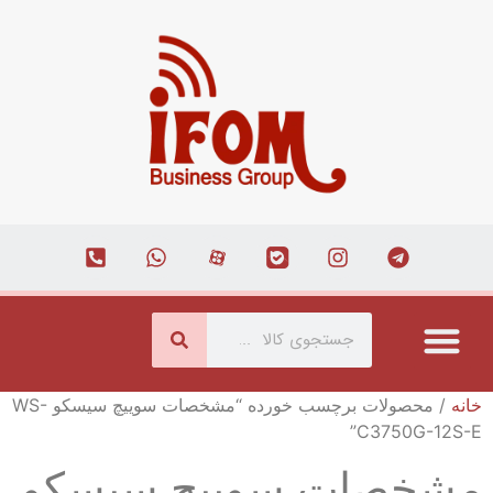
درباره ما
ارتباط با ما
همکاری با ما
صفحه اصلی
مجله اینترنتی
خانه
/ محصولات برچسب خورده “مشخصات سوییچ سیسکو WS-
C3750G-12S-E”
مشخصات سوییچ سیسکو