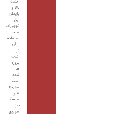
امنیت
بالا و
پایداری
این
تجهیزات
سبب
استفاده
از آن
در
اغلب
پروژه
ها
شده
است.
سوییچ
های
سیسکو
جز
سوییچ