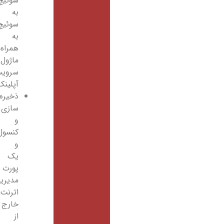
سوئیچ
به
سوئیچ
به
همراه
ماژول
سرویس
آپلینک
ذخیره
سازی
و
کنسول
و
یک
پورت
مدیریت
اترنت
خارج
از