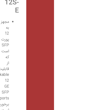
12S-
E
مجهز
به
12
پورت
SFP
است
که
از
قابلیت
Stackable
12
GE
SFP
ports
برخوردار