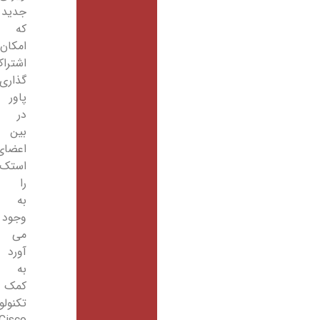
جدید
که
امکان
اشتراک
گذاری
پاور
در
بین
اعضای
استک
را
به
وجود
می
آورد
به
کمک
تکنولوژی