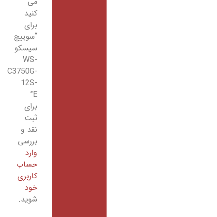
می
کنید
برای
“سوییچ
سیسکو
WS-
C3750G-
12S-
E”
برای
ثبت
نقد و
بررسی
وارد
حساب
کاربری
خود
شوید.