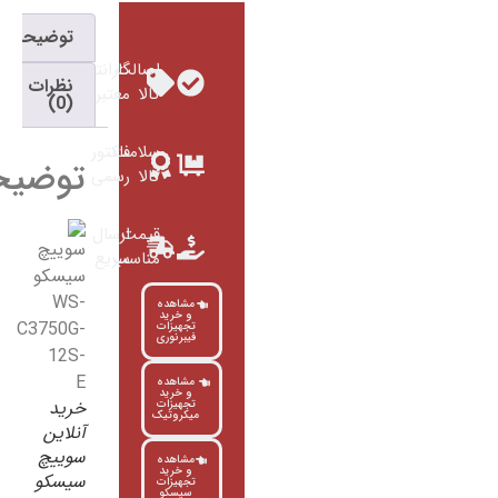
توضیحات
اصالت
گارانتی
نظرات
کالا
معتبر
(0)
سلامت
فاکتور
توضیحات
کالا
رسمی
قیمت
ارسال
مناسب
سریع
مشاهده
و خرید
تجهیزات
فیبرنوری
مشاهده
و خرید
خرید
تجهیزات
میکروتیک
آنلاین
سوییچ
مشاهده
و خرید
سیسکو
تجهیزات
سیسکو