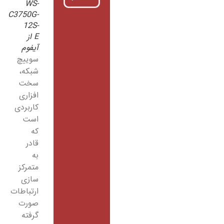
WS-
C3750G-
12S-
E از
آیفوم
سوییچ
شبکه،
سخت
افزاری
کاربردی
است
که
قادر
به
متمرکز
سازی
ارتباطات
صورت
گرفته