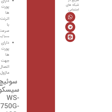
سریع در
دارای
شبکه های
پورت
اجتماعی
ها
اترنت
با
سرعت
۱۰/۱۰۰/۱۰۰۰
دارای
پورت
ها
جهت
اتصال
ماژول
سوئیچ
سیسکو
WS-
C3750G-