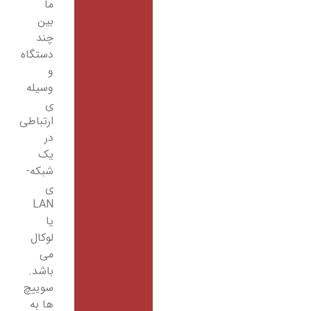
ما
بین
چند
دستگاه
و
وسیله
­ی
ارتباطی
در
یک
شبکه­
ی
LAN
یا
لوکال
می
باشد.
سوییچ
ها به