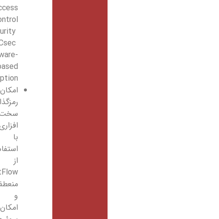
Access
Control
Security
MACsec
hardware-
based
encryption
امکان
رمزگذاری
سخت
افزاری
با
استفاده
از
NetFlow
منعطف
و
امکان