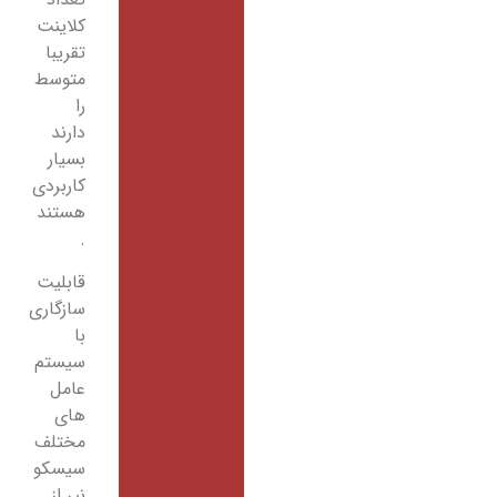
کلاینت
تقریبا
متوسط
را
دارند
بسیار
کاربردی
هستند
.
قابلیت
سازگاری
با
سیستم
عامل
های
مختلف
سیسکو
نیر از