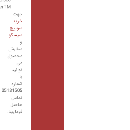
Cisco
StackPowerTM
جهت
خرید
سوییچ
سیسکو
و
سفارش
محصول
می
توانید
با
شماره
05131505
تماس
حاصل
فرمایید.