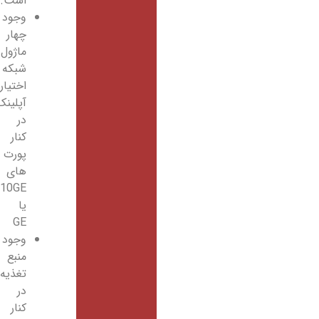
است.
وجود
چهار
ماژول
شبکه
اختیاری
آپلینک
در
کنار
پورت
های
10GE
یا
GE
وجود
منبع
تغذیه
در
کنار