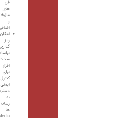
فن
های
ماژولار
و
اضافی
امکان
رمز
گذاری
براساس
سخت
افزار
برای
کنترل
ایمنی
دسترسی
به
رسانه
ها
Media