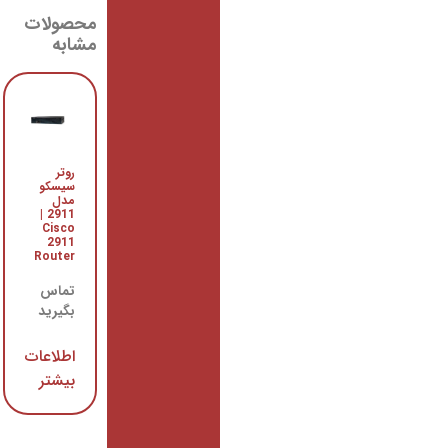
محصولات
مشابه
روتر
سوییچ
سیسکو
سیسکو
مدل
WS-
C3750G-
2911 |
12S-S
Cisco
2911
Router
تماس
بگیرید
تماس
بگیرید
اطلاعات
بیشتر
اطلاعات
بیشتر