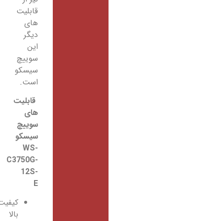
قابلیت
های
دیگر
این
سوییچ
سیسکو
است.
قابلیت
های
سوییچ
سیسکو
WS-
C3750G-
12S-
E
کیفیت
بالا