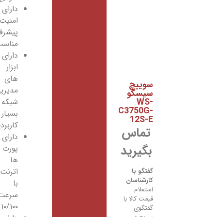
دارای
امنیت
پیشرفته
مناسب
دارای
ابزار
های
سوییچ
مدیریت
سیسکو
WS-
شبکه
C3750G-
بسیار
12S-E
کاربردی
تماس
دارای
بگیرید
پورت
ها
اترنت
گفتگو با
کارشناسان
با
استعلام
سرعت
قیمت کالا با
۱۰/۱۰۰
گفتگوی