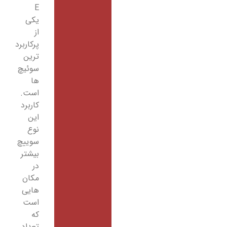
E
یکی
از
پرکاربرد
ترین
سوئیچ
ها
است.
کاربرد
این
نوع
سوییچ
بیشتر
در
مکان
هایی
است
که
تعداد