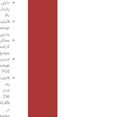
دارای
پایداری
بالا
قابلیت
توسعه
پذیری
عملکرد
کارآمد
سوئیچ
مدیریت
هوشمند
POE
قابلیت
راه
انداز
256
VLAN
در
سوئیچ