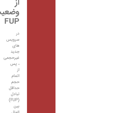
از
وضعیت
FUP
در
سرویس
های
جدید
غیرحجمی
، پس
از
اتمام
حجم
حداقل
تبادل
(FUP)
بین
الملل