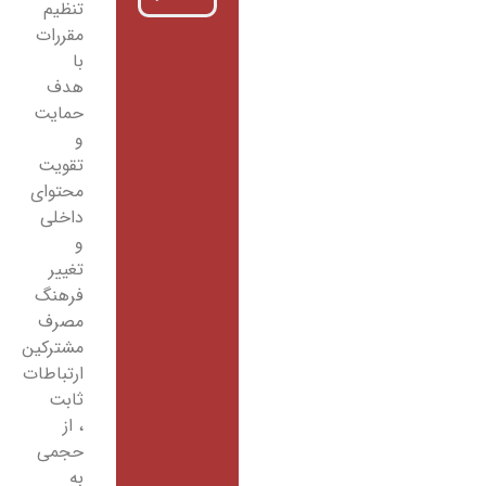
تنظیم
مقررات
با
هدف
حمایت
و
تقویت
محتوای
داخلی
و
تغییر
فرهنگ
مصرف
مشترکین
ارتباطات
ثابت
، از
حجمی
به