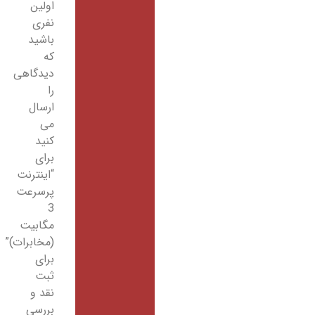
اولین
نفری
باشید
که
دیدگاهی
را
ارسال
می
کنید
برای
“اینترنت
پرسرعت
3
مگابیت
(مخابرات)”
برای
ثبت
نقد و
بررسی