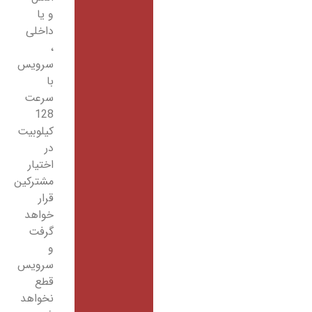
و یا
داخلی
،
سرویس
با
سرعت
128
کیلوبیت
در
اختیار
مشترکین
قرار
خواهد
گرفت
و
سرویس
قطع
نخواهد