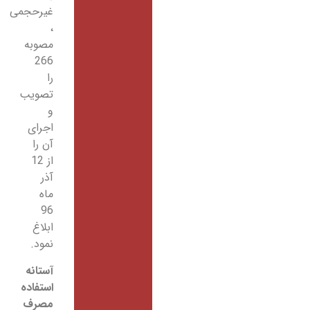
غیرحجمی
،
مصوبه
266
را
تصویب
و
اجرای
آن را
از 12
آذر
ماه
96
ابلاغ
نمود.
آستانه
استفاده
مصرف