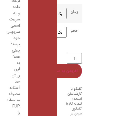
ارتقاء
داده
و به
سرعت
اسمی
سرویس
خود
برسند
یعنی
عملا
به
این
روش
حد
آستانه
مصرف
منصفانه
FUP
را