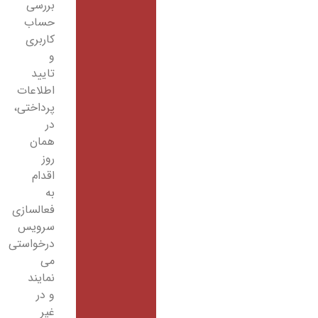
بررسی
حساب
کاربری
و
تایید
اطلاعات
پرداختی،
در
همان
روز
اقدام
به
فعالسازی
سرویس
درخواستی
می
نمایند
و در
غیر