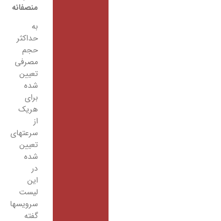
منصفانه
به
حداکثر
حجم
مصرفی
تعیین
شده
برای
هریک
از
سرعتهای
تعیین
شده
در
این
لیست
سرویسها
گفته