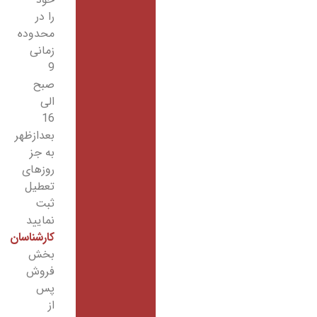
را در
محدوده
زمانی
9
صبح
الی
16
بعدازظهر
به جز
روزهای
تعطیل
ثبت
نمایید
کارشناسان
بخش
فروش
پس
از