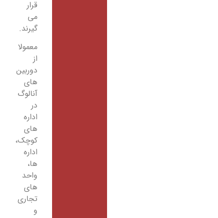
قرار
می
گیرند.
معمولا
از
دوربین
های
آنالوگ
در
اداره
های
کوچک،
اداره
ها،
واحد
های
تجاری
و