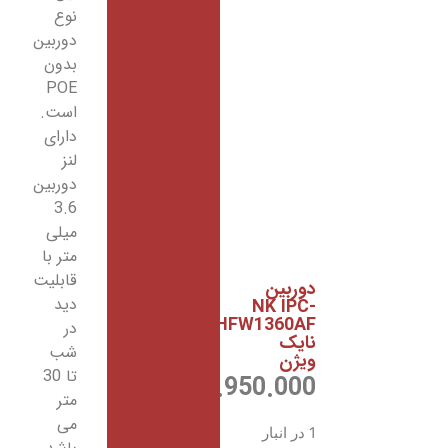
نوع
دوربین
بدون
POE
است.
دارای
لنز
دوربین
3.6
میلی
متر با
قابلیت
ین
دید
NK 
HFW136
در
شب
تا 30
19.950.
ریال
متر
می