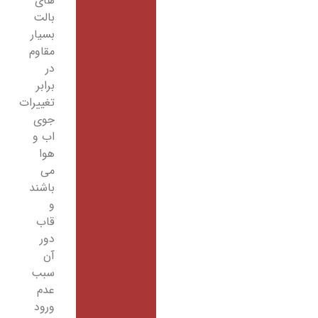
های
بالت
بسیار
مقاوم
در
برابر
تغییرات
جوی
اب و
هوا
می
باشند
و
قاب
دور
آن
سبب
عدم
ورود