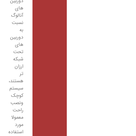
دوربین
های
آنالوگ
نسبت
به
دوربین
های
تحت
شبکه
ارزان
تر
هستند،
سیستم
کوچک
ونصب
راحت
معمولا
مورد
استفاده