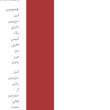
همچنین
این
دوربین
دارای
یک
کیس
فلزی
نیز
می
باشد.
این
دوربین
یکی
از
دوربین
های
تحت