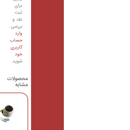
برای
ثبت
نقد و
بررسی
وارد
حساب
کاربری
خود
شوید.
محصولات
مشابه
NVR-
N6708R-
PL