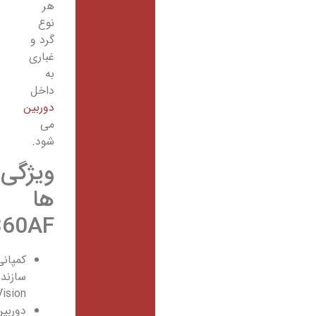
هر
نوع
گرد و
غباری
به
داخل
دوربین
می
شود.
ویژگی
ها
HFW1360AF
کمپانی
سازنده:
NikVision
دوربین: