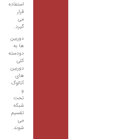
استفاده
قرار
می
گیرد.
دوربین
ها به
دودسته
کلی
دوربین
های
آنالوگ
و
تحت
شبکه
تقسیم
می
شوند.