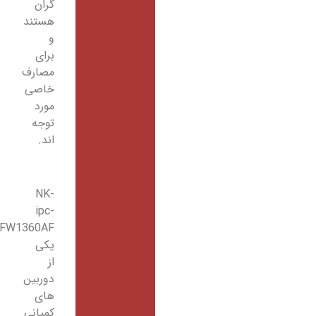
گران
هستند
و
برای
مصارف
خاصی
مورد
توجه
اند.
NK-
ipc-
HFW1360AF
یکی
از
دوربین
های
کمپانی