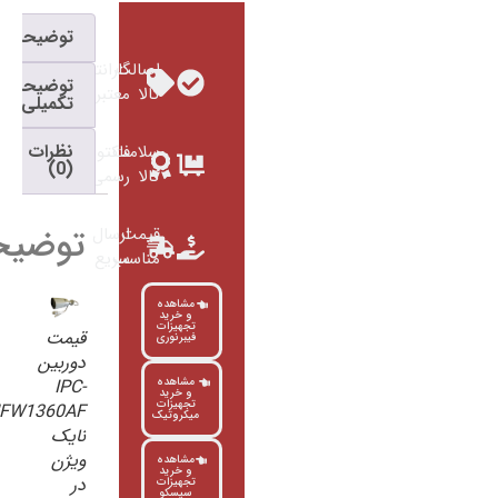
توضیحات
اصالت
گارانتی
توضیحات
کالا
معتبر
تکمیلی
نظرات
سلامت
فاکتور
(0)
کالا
رسمی
توضیحات
قیمت
ارسال
مناسب
سریع
مشاهده
و خرید
تجهیزات
قیمت
فیبرنوری
دوربین
IPC-
مشاهده
و خرید
تجهیزات
HFW1360AF
میکروتیک
نایک
ویژن
مشاهده
و خرید
در
تجهیزات
سیسکو