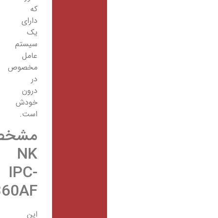
که
دارای
یک
سیستم
عامل
مخصوص
در
درون
خودش
است.
مشخصه
NK
IPC-
HFW1360AF
این