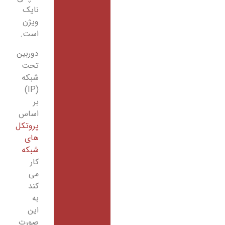
نایک
ویژن
است.
دوربین
تحت
شبکه
(IP)
بر
اساس
پروتکل
های
شبکه
کار
می
کند
به
این
صورت