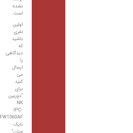
نشده
است.
اولین
نفری
باشید
که
دیدگاهی
را
ارسال
می
کنید
برای
“دوربین
NK
IPC-
HFW1360AF
نایک
ویژن”