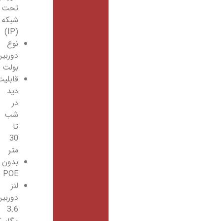
تحت
شبکه
(IP)
نوع
دوربین:
بولت
قابلیت
دید
در
شب
تا
30
متر
بدون
POE
لنز
دوربین:
3.6