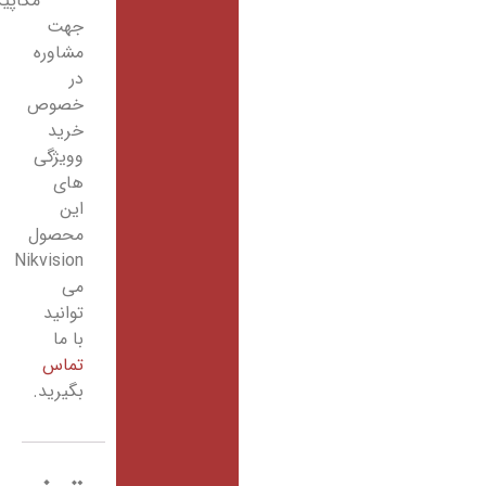
مگاپیکسل
جهت
مشاوره
در
خصوص
خرید
وویژگی
های
این
محصول
Nikvision
می
توانید
با ما
تماس
بگیرید.