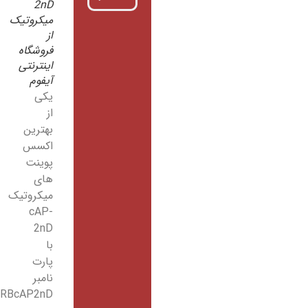
2nD
میکروتیک
از
فروشگاه
اینترنتی
آیفوم
یکی
از
بهترین
اکسس
پوینت
های
میکروتیک
cAP-
2nD
با
پارت
نامبر
RBcAP2nD