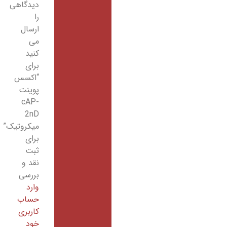
دیدگاهی
را
ارسال
می
کنید
برای
“اکسس
پوینت
cAP-
2nD
میکروتیک”
برای
ثبت
نقد و
بررسی
وارد
حساب
کاربری
خود