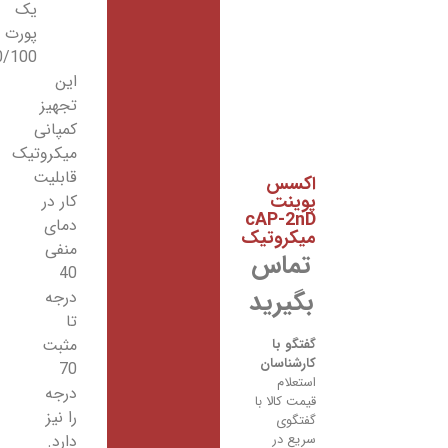
یک
پورت
10/100
این
تجهیز
کمپانی
میکروتیک
قابلیت
اکسس
پوینت
کار در
cAP-2nD
دمای
میکروتیک
منفی
تماس
40
بگیرید
درجه
تا
مثبت
گفتگو با
کارشناسان
70
استعلام
درجه
قیمت کالا با
را نیز
گفتگوی
سریع در
دارد.