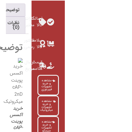
توضیحات
اصالت
گارانتی
نظرات
کالا
معتبر
(0)
سلامت
فاکتور
توضیحات
کالا
رسمی
قیمت
ارسال
مناسب
سریع
مشاهده
و خرید
تجهیزات
فیبرنوری
مشاهده
و خرید
خرید
تجهیزات
میکروتیک
اکسس
پوینت
مشاهده
و خرید
cAP-
تجهیزات
سیسکو