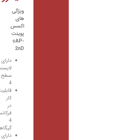
ویژگی
های
اکسس
پوینت
cAP-
2nD
دارای
لایسنس
سطح
4
قابلیت
کار
در
فرکانس
4
گیگاهرتز
دارای