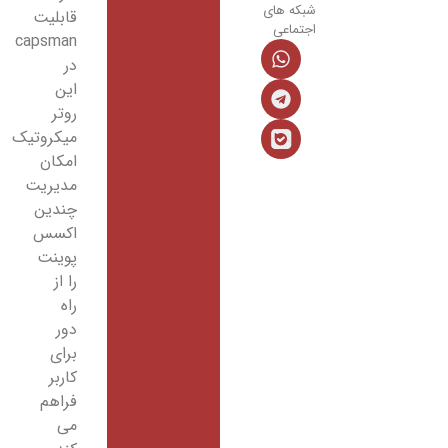
شبکه های
قابلیت
اجتماعی
capsman
در
این
روتر
میکروتیک
امکان
مدیریت
چندین
اکسس
پوینت
را از
راه
دور
برای
کاربر
فراهم
می