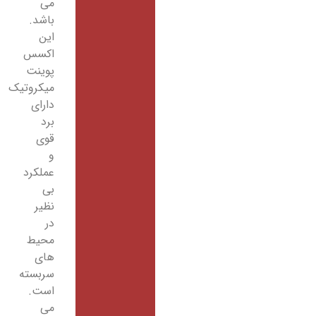
می
باشد.
این
اکسس
پوینت
میکروتیک
دارای
برد
قوی
و
عملکرد
بی
نظیر
در
محیط
های
سربسته
است.
می