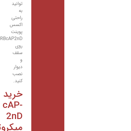
توانید
به
راحتی
اکسس
پوینت
RBcAP2nD
روی
سقف
و
دیوار
نصب
کنید.
خرید
cAP-
2nD
میکروتیک