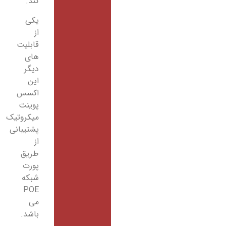
کند.
یکی
از
قابلیت
های
دیگر
این
اکسس
پوینت
میکروتیک
پشتیبانی
از
طریق
پورت
شبکه
POE
می
باشد.