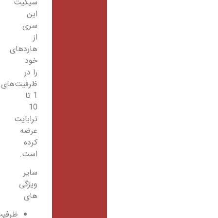
سیگیت
این
سری
از
هاردهای
خود
را در
ظرفیت‌های
1 تا
10
ترابایت
عرضه
کرده
است.
سایر
ویژگی
های
ظرفیت