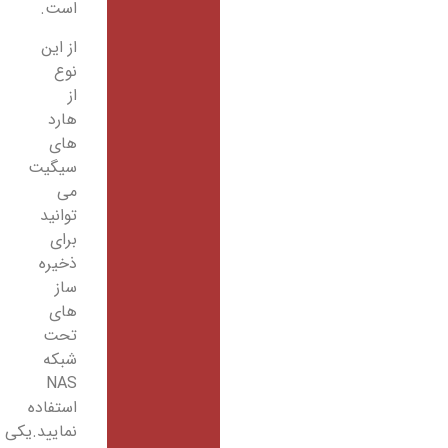
است.
از این
نوع
از
هارد
های
سیگیت
می
توانید
برای
ذخیره
ساز
های
تحت
شبکه
NAS
استفاده
نمایید.یکی