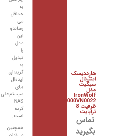
به
حد‌اقل
می
رساندو
این
مدل
را
تبدیل
به
گزینه‌ای
هارددیسک
اینترنال
ایده‌آل
سیگیت
برای
مدل
سیستم‌های
IronWolf
ST8000VN0022
NAS
ظرفیت 8
کرده
ترابایت
است.
تماس
همچنین
بگیرید
می‌توان