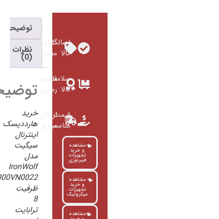
توضیحات
اصالت
گارانتی
نظرات
کالا
معتبر
(0)
سلامت
فاکتور
توضیحات
کالا
رسمی
خرید
قیمت
ارسال
هارددیسک
مناسب
سریع
اینترنال
سیگیت
مشاهده
و خرید
مدل
تجهیزات
فیبرنوری
IronWolf
ST8000VN0022
مشاهده
و خرید
ظرفیت
تجهیزات
میکروتیک
8
ترابایت
مشاهده
و خرید