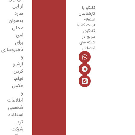
از این
گفتگو با
هارد
کارشناسان
استعلام
به‌عنوان
قیمت کالا با
محلی
گفتگوی
امن
سریع در
برای
شبکه های
اجتماعی
ذخیره‌سازی
و
آرشیو
کردن
فیلم،
عکس
و
اطلاعات
شخصی
استفاده
کرد.
شرکت