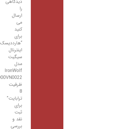
دیدگاهی
را
ارسال
می
کنید
برای
“هارددیسک
اینترنال
سیگیت
مدل
IronWolf
ST8000VN0022
ظرفیت
8
ترابایت”
برای
ثبت
نقد و
بررسی