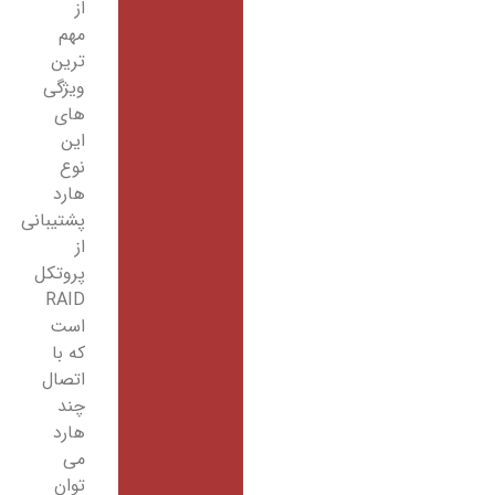
از
مهم
ترین
ویژگی
های
این
نوع
هارد
پشتیبانی
از
پروتکل
RAID
است
که با
اتصال
چند
هارد
می
توان