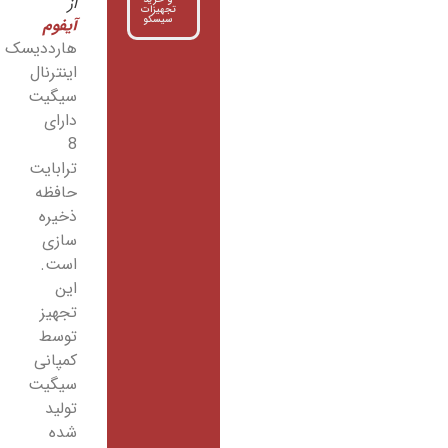
از
تجهیزات
سیسکو
آیفوم
هارددیسک
اینترنال
سیگیت
دارای
8
ترابایت
حافظه
ذخیره
سازی
است.
این
تجهیز
توسط
کمپانی
سیگیت
تولید
شده