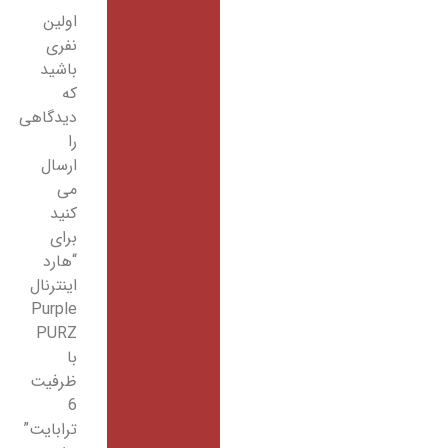
اولین
نفری
باشید
که
دیدگاهی
را
ارسال
می
کنید
برای
“هارد
اینترنال
Purple
PURZ
با
ظرفیت
6
ترابایت”