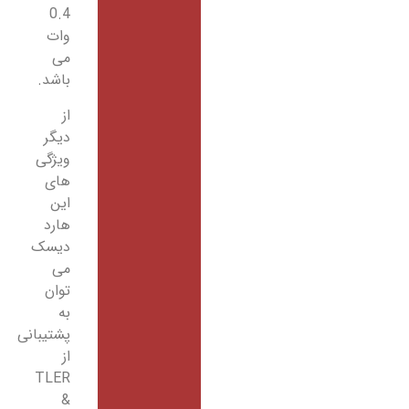
0.4
وات
می
باشد.
از
دیگر
ویژگی
های
این
هارد
دیسک
می
توان
به
پشتیبانی
از
TLER
&