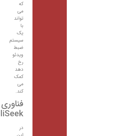
که
می
تواند
با
یک
سیستم
ضبط
ویدئو
رخ
دهد
کمک
می
کند.
فناوری‌
IntelliSeek
در
این