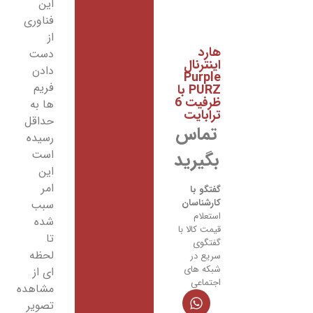
این
فناوری
از
هارد
دست
اینترنال
دادن
Purple
فریم
PURZ با
ظرفیت 6
ها به
ترابایت
حداقل
تماس
رسیده
است
بگیرید
این
امر
گفتگو با
کارشناسان
سبب
استعلام
شده
قیمت کالا با
تا
گفتگوی
لحظه
سریع در
شبکه های
ای از
اجتماعی
مشاهده
تصویر