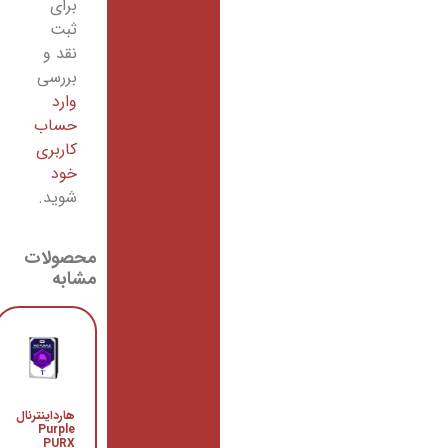
برای
ثبت
نقد و
بررسی
وارد
حساب
کاربری
خود
شوید.
محصولات
مشابه
کیس
هارداینترنال
کامپیوتر
Purple
Z4
PURX