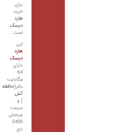
برای
خرید
هارد
دیسک
است.
این
هارد
دیسک
دارای
64
مگابایت
بافر(
حافظه
کش
) و
سرعت
چرخش
5400
دور