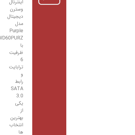
اینترنال
وسترن
دیجیتال
مدل
Purple
WD60PURZ
با
ظرفیت
6
ترابایت
و
رابط
SATA
3.0
یکی
از
بهترین
انتخاب
ها