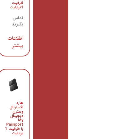
Astiack
ظرفیت
1ترابایت
تماس
بگیرید
تماس
بگیرید
اطلاعات
اطلاعات
بیشتر
بیشتر
هارد
هارد
اینترنال
اکسترنال
Purple
وسترن
PURZ
دیجیتال
ظرفیت 4
My
ترابایت
Passport
با ظرفیت 1
تماس
ترابایت
بگیرید