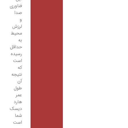
فناوری
صدا
و
لرزش
محیط
به
حداقل
رسیده
است
که
نتیجه
آن
طول
عمر
هارد
دیسک
شما
است