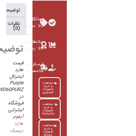
توضیحات
اصالت
گارانتی
نظرات
کالا
معتبر
(0)
سلامت
فاکتور
توضیحات
کالا
رسمی
قیمت
قیمت
ارسال
هارد
مناسب
سریع
اینترنال
Purple
مشاهده
و خرید
WD60PURZ
تجهیزات
فیبرنوری
در
فروشگاه
مشاهده
و خرید
اینترنتی
تجهیزات
میکروتیک
آیفوم
هارد
مشاهده
و خرید
دیسک
تجهیزات
سیسکو