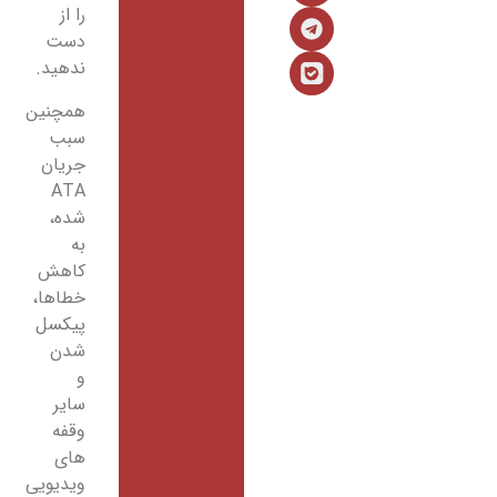
را از
دست
ندهید.
همچنین
سبب
جریان
ATA
شده،
به
کاهش
خطاها،
پیکسل
شدن
و
سایر
وقفه
های
ویدیویی