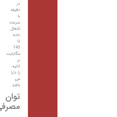
در
دقیقه
با
سرعت
انتقال
داده
تا
145
مگابایت
بر
ثانیه
را دارا
می
باشد.
توان
مصرفی