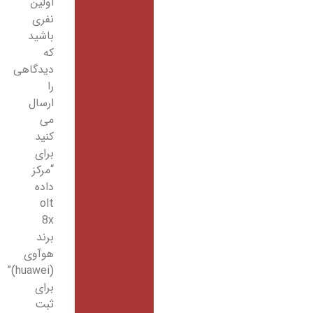
اولین
نفری
باشید
که
دیدگاهی
را
ارسال
می
کنید
برای
“مرکز
داده
olt
8x
برند
هوآوی
(huawei)”
برای
ثبت