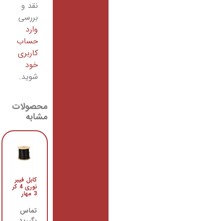
نقد و
بررسی
وارد
حساب
کاربری
خود
شوید.
محصولات
مشابه
کابل فیبر
پچ کورد
نوری 4 کر
فیبر نوری
3 مهار
apc به
upc
تماس
تماس
بگیرید