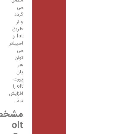
متصل
می
گردد
و از
طریق
fat و
اسپیلتر
می
توان
هر
پان
پورت
olt را
افزایش
داد.
مشخصات
olt