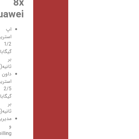
8x
huawei
اپ
استریم
1/2
گیگابایت
بر
ثانیه(اپلود).
داون
استریم
2/5
گیگابایت
بر
ثانیه(دانلود).
مدیریت
و
billing