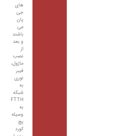
های
جی
پان
می
باشند
و بعد
از
نصب
ماژول،
فیبر
نوری
به
شبکه
FTTH
به
وسیله
پچ
کورد