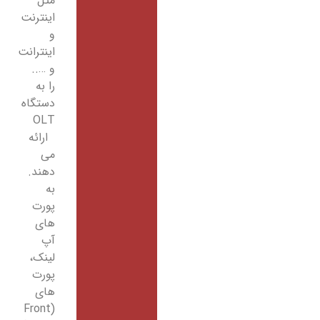
مثل
اینترنت
و
اینترانت
و …..
را به
دستگاه
OLT
ارائه
می
دهند.
به
پورت
های
آپ
لینک،
پورت
های
(Front