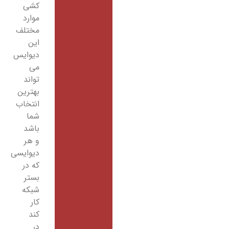
کشی
موارد
مختلف
این
دیوایس
می
تواند
بهترین
انتخاب
شما
باشد
و هر
دیوایسی
که در
بستر
شبکه
کار
کند
در