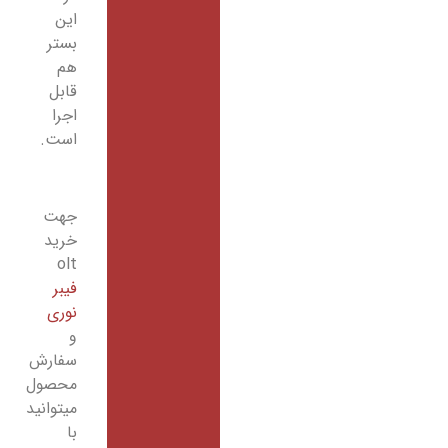
این
بستر
هم
قابل
اجرا
است.
جهت
خرید
olt
فیبر
نوری
و
سفارش
محصول
میتوانید
با