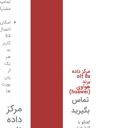
تمامیه
مشترکین
.
امکان
اتصال
64
کاربر
به
هر
یک
از
مرکز داده
olt 8x
پان
برند
پورت
هوآوی
ها
(huawei)
تماس
.
مرکز
بگیرید
داده
گفتگو با
کارشناسان