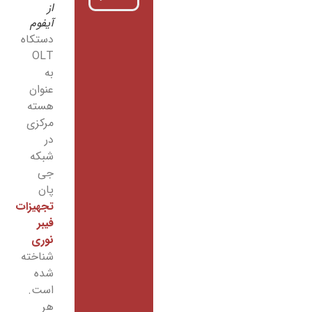
از
آیفوم
دستکاه
OLT
به
عنوان
هسته
مرکزی
در
شبکه
جی
پان
تجهیزات
فیبر
نوری
شناخته
شده
است.
هر