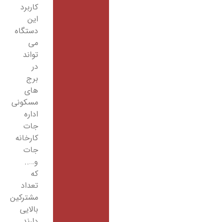
کاربرد
این
دستگاه
می
تواند
در
برج
های
مسکونی
اداره
جات
کارخانه
جات
و…..
که
تعداد
مشترکین
بالایی
دارند