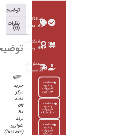
توضیحات
اصالت
گارانتی
نظرات
کالا
معتبر
(0)
سلامت
فاکتور
توضیحات
کالا
رسمی
قیمت
ارسال
مناسب
سریع
مشاهده
خرید
و خرید
تجهیزات
مرکز
فیبرنوری
داده
مشاهده
olt
و خرید
تجهیزات
8x
میکروتیک
برند
هوآوی
مشاهده
و خرید
(huawei)
تجهیزات
سیسکو