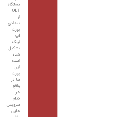
دستگاه
OLT
از
تعدادی
پورت
آپ
لینک
تشکیل
شده
است.
این
پورت
ها در
واقع
هر
کدام
سرویس
هایی