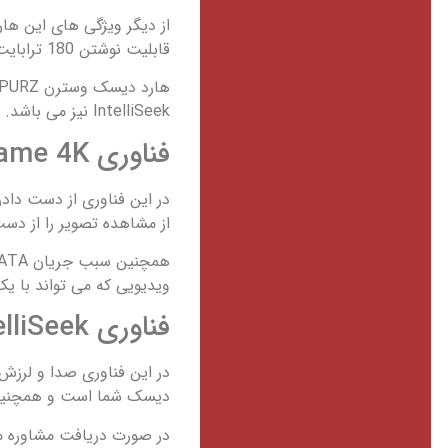
قابلیت نوشتن 180 ترابایت داده در سال، Support for up to 64 cameras اشاره کرد.
IntelliSeek نیز می باشد.
فناوری‌ Allframe 4K
در این فناوری از دست داد
از مشاهده تصویر را از دس
ویدیویی که می تواند با 
فناوری‌ IntelliSeek
در این فناوری صدا و لرزش
دیسک شما است و همچنین انرژی NVR یا DVR را به حد
در صورت دریافت مشاوره می