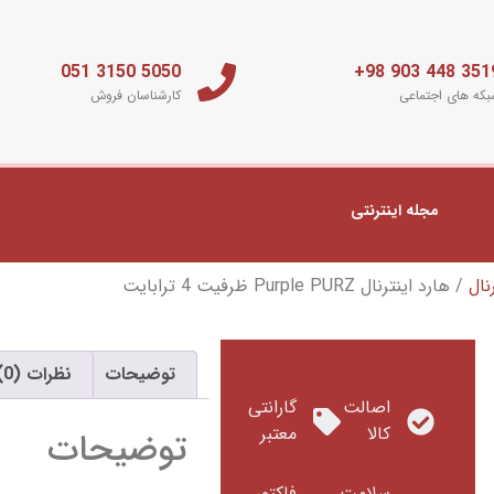
5050 3150 051
3519 448 903 
که های اجتماعی
کارشناسان فروش
مجله اینترنتی
نال
/ هارد اینترنال Purple PURZ ظرفیت 4 ترابایت
توضیحات
نظرات (0)
اصالت
گارانتی
کالا
معتبر
توضیحات
سلامت
فاکتور