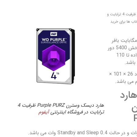
هارد اینترنال وسترن Purple PURZ ظرفیت 4 ترابایت و
 هارد دیسک دارای 64 مگابایت بافر
(حافظه کش) و سرعت چرخش 5400 دور
در دقیقه با سرعت انتقال داده تا 110
 باشد.
این هارد دیسک دارای ایعاد 26 × 101 ×
ارد
ن
هارد دیسک وسترن Purple PURZ ظرفیت 4
ترابایت در فروشگاه اینترنتی
آیفوم