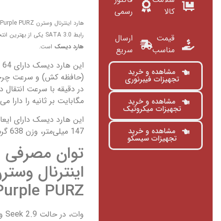
کالا
رسمی
رابط SATA 3.0 یکی از بهترین انتخاب ها برای خرید
قیمت
ارسال
هارد دیسک
است.
مناسب
سریع
این
مشاهده و خرید
تجهیزات فیبرنوری
مگابایت بر ثانیه را دارا می
مشاهده و خرید
تجهیزات میکروتیک
147 میلی‌متر، وزن 638 گرم می باشد.
مشاهده و خرید
تجهیزات سیسکو
توان مصرفی ه
اینترنال وستر
Purple PURZ
وات، در حالت Seek 2.9 وات و در حالت Standby and Sleep 0.4 وات می باشد.