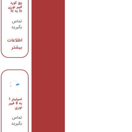
پچ کورد
پچ پنل
فیبر نوری
فیبر نوری
lc به lc
24 پورت
تماس
تماس
بگیرید
بگیرید
اطلاعات
اطلاعات
بیشتر
بیشتر
اسپلیتر 1
روتر wAP
به 8 فیبر
LTE kit
نوری
میکروتیک
تماس
تماس
بگیرید
بگیرید