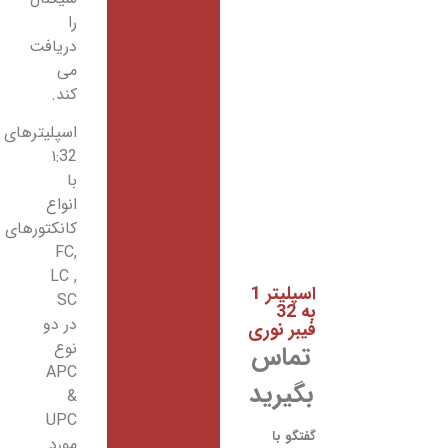
را
دریافت
می
کند.
اسپلیترهای
۱:32
با
انواع
کانکتورهای
FC,
LC ,
اسپلیتر 1
SC
به 32
در دو
فیبر نوری
نوع
تماس
APC
بگیرید
&
UPC
گفتگو با
مورد