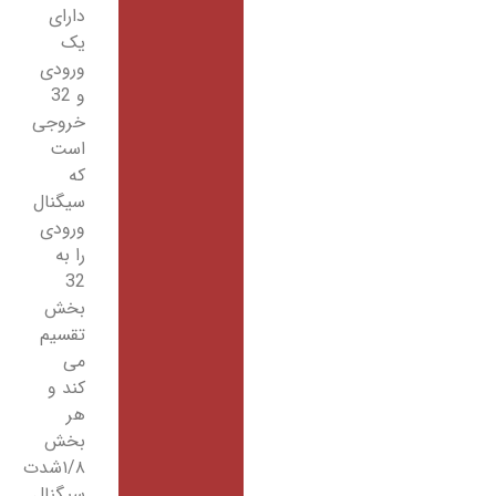
دارای
یک
ورودی
و 32
خروجی
است
که
سیگنال
ورودی
را به
32
بخش
تقسیم
می
کند و
هر
بخش
۱/۸شدت
سیگنال