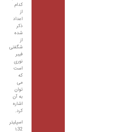
کدام
از
اعداد
ذکر
شده
از
شگفتی
فیبر
نوری
است
که
می
توان
به آن
اشاره
کرد.
اسپلیتر
۱:32