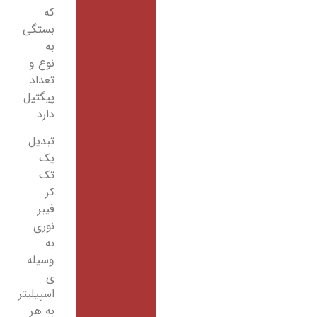
که
بستگی
به
نوع و
تعداد
پیگتیل
دارد
تبدیل
یک
تک
کر
فیبر
نوری
به
وسیله
ی
اسپیلیتر
به هر