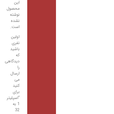
این
محصول
نوشته
نشده
است.
اولین
نفری
باشید
که
دیدگاهی
را
ارسال
می
کنید
برای
“اسپلیتر
1 به
32