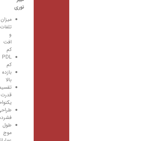
نوری
میزان
تلفات
و
افت
کم
PDL
کم
بازده
بالا
تقسیم
قدرت
یکنواخت
طراحی
فشرده
طول
موج
عملیاتی