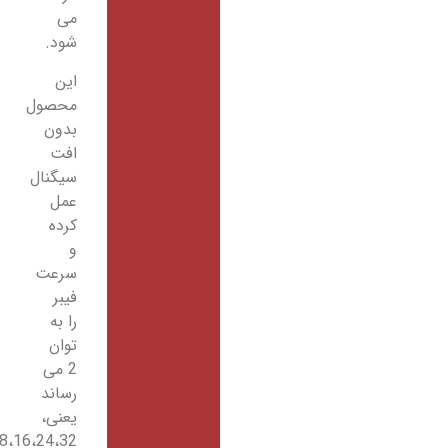
می
شود.
این
محصول
بدون
افت
سیگنال
عمل
کرده
و
سرعت
فیبر
را به
توان
2 می
رساند
یعنی،
2،4،8،16،24،32