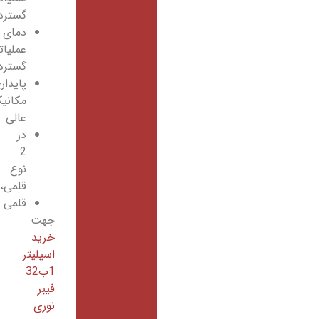
گسترده
دمای
عملیاتی
گسترده
پایداری
مکانیکی
عالی
در
2
نوع
قلمی،باکسی
قلمی
جهت
خرید
اسپلیتر
1ب32
فیبر
نوری