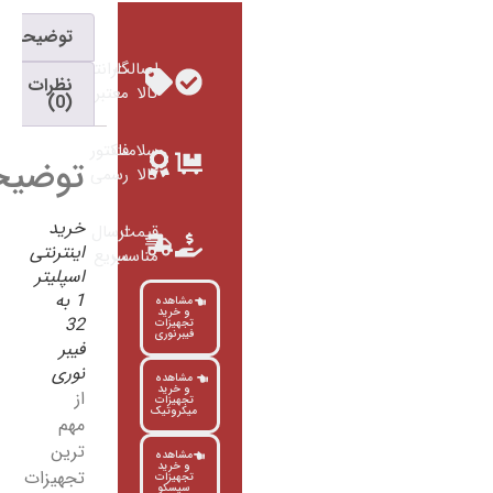
توضیحات
اصالت
گارانتی
نظرات
کالا
معتبر
(0)
سلامت
فاکتور
توضیحات
کالا
رسمی
خرید
قیمت
ارسال
اینترنتی
مناسب
سریع
اسپلیتر
1 به
مشاهده
و خرید
32
تجهیزات
فیبرنوری
فیبر
نوری
مشاهده
و خرید
از
تجهیزات
میکروتیک
مهم
ترین
مشاهده
و خرید
تجهیزات
تجهیزات
سیسکو