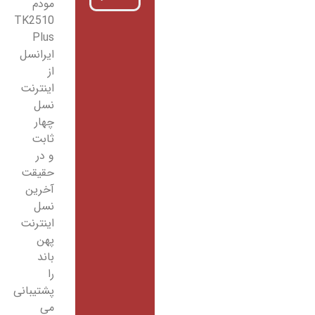
مودم
TK2510
Plus
ایرانسل
از
اینترنت
نسل
چهار
ثابت
و در
حقیقت
آخرین
نسل
اینترنت
پهن
باند
را
پشتیبانی
می