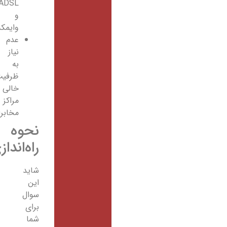
ADSL
و
وایمکس
عدم
نیاز
به
ظرفیت
خالی
مراکز
مخابراتی
نحوه
راه‌اندازی
مودم
شاید
این
سوال
برای
شما