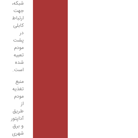
شبکه،
جهت
ارتباط
کابلی
در
پشت
مودم
تعبیه
شده
است.
منبع
تغذیه
مودم
از
طریق
آداپتور
و برق
شهری