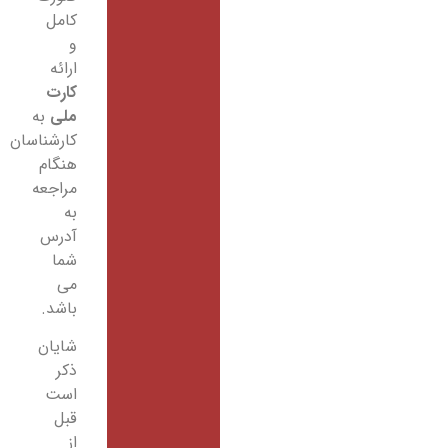
کامل
و
ارائه
کارت
ملی
به
کارشناسان
هنگام
مراجعه
به
آدرس
شما
می
باشد.
شایان
ذکر
است
قبل
از