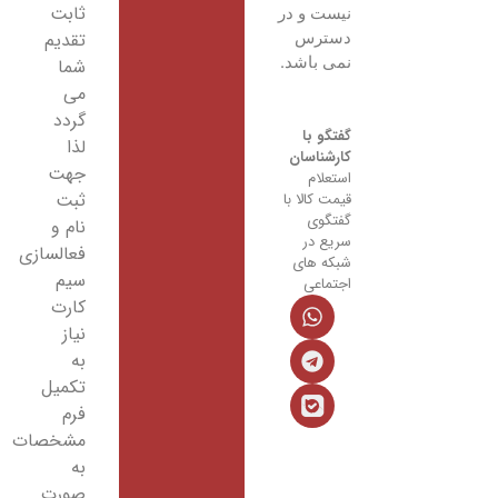
ثابت
نیست و در
تقدیم
دسترس
نمی باشد.
شما
می
گردد
گفتگو با
لذا
کارشناسان
جهت
استعلام
ثبت
قیمت کالا با
گفتگوی
نام و
سریع در
فعالسازی
شبکه های
سیم
اجتماعی
کارت
نیاز
به
تکمیل
فرم
مشخصات
به
صورت