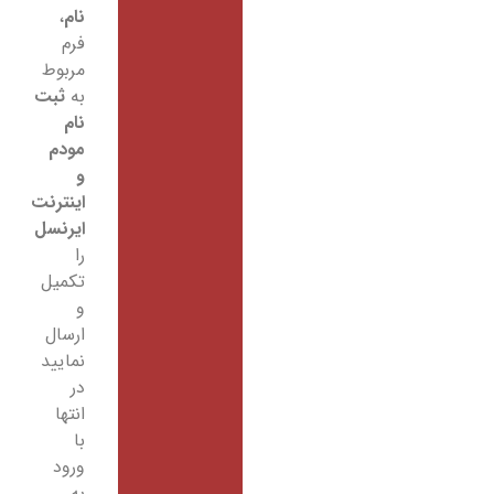
نام
،
فرم
مربوط
به
ثبت
نام
مودم
و
اینترنت
ایرنسل
را
تکمیل
و
ارسال
نمایید
در
انتها
با
ورود
به