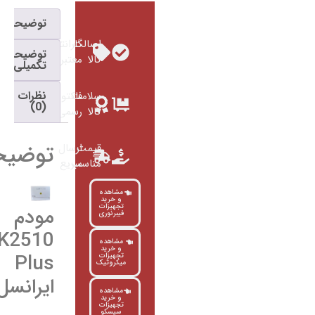
توضیحات
اصالت
گارانتی
توضیحات
کالا
معتبر
تکمیلی
نظرات
سلامت
فاکتور
(0)
کالا
رسمی
توضیحات
قیمت
ارسال
مناسب
سریع
مشاهده
و خرید
تجهیزات
مودم
فیبرنوری
TK2510
مشاهده
و خرید
Plus
تجهیزات
میکروتیک
ایرانسل
مشاهده
و خرید
تجهیزات
سیسکو