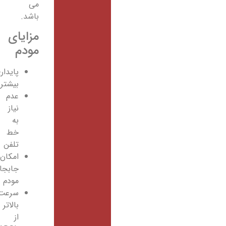
می
باشد.
مزایای
مودم
پایداری
بیشتر
عدم
نیاز
به
خط
تلفن
امکان
جابجایی
مودم
سرعت
بالاتر
از