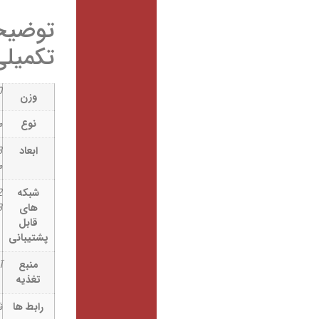
توضیحات
تکمیلی
1800 کیلوگرم
وزن
نوع
مودم داخلی
ابعاد
72.8×150×230
میلی‌متر
شبکه
TD-LTE: B42
های
& B43
قابل
پشتیبانی
منبع
آداپتور
تغذیه
رابط ها
شیار کارت