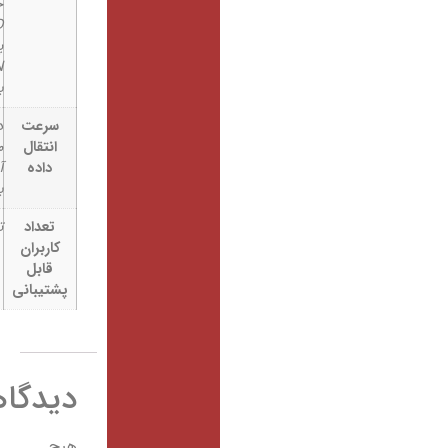
حافظه
MicroSD ,
پورت RJ-45
LAN , اتصال
بی‌سیم (Wi-Fi)
سرعت
دانلود 120
انتقال
مگابیت بر ثانیه
داده
آپلود 30 مگابیت
بر ثانیه
تعداد
تا 30 نفر
کاربران
قابل
پشتیبانی
دیدگاهها
هیچ