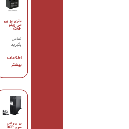
یو
پی اس
باتری یو پی
سری
اس زیکو
Pyramid
42AH
DSP
تماس
تماس
بگیرید
بگیرید
اطلاعات
اطلاعات
بیشتر
بیشتر
باتری یو
پی اس
یو پی اس
زیکو
سری DSP
65AH