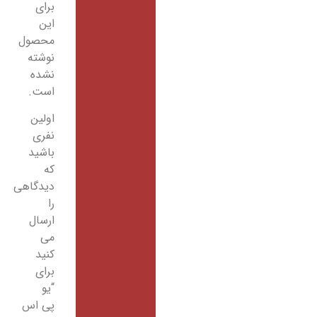
برای
این
محصول
نوشته
نشده
است.
اولین
نفری
باشید
که
دیدگاهی
را
ارسال
می
کنید
برای
“یو
پی اس