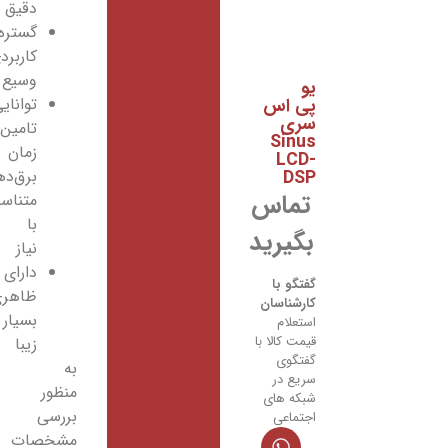
دقیق
گستره‌ی
کاربردی
وسیع
یو
پی اس
توانایی
سری
تامین
Sinus
زمان
LCD-
DSP
برق‌دهی
تماس
متناسب
با
بگیرید
نیاز
دارای
گفتگو با
ظاهری
کارشناسان
بسیار
استعلام
قیمت کالا با
زیبا
گفتگوی
به
سریع در
منظور
شبکه های
بررسی
اجتماعی
مشخصات