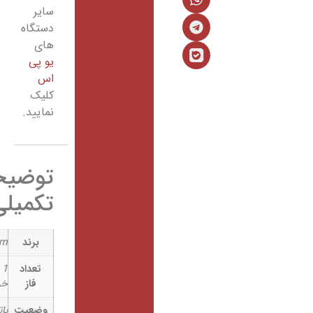
سایر
دستگاه
های
یو پی
اس
کلیک
نمایید.
توضیحات
تکمیلی
برند
inform
تعداد
1 ورودی / 1
فاز
خروجی
وضعیت
باتری داخلی