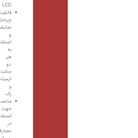
LCD
قابلیت
چرخش
نمایشگر
و
استفاده
به
هر
دو
حالت
ایستاده
و
رک
مناسب
جهت
استفاده
در
مصارف