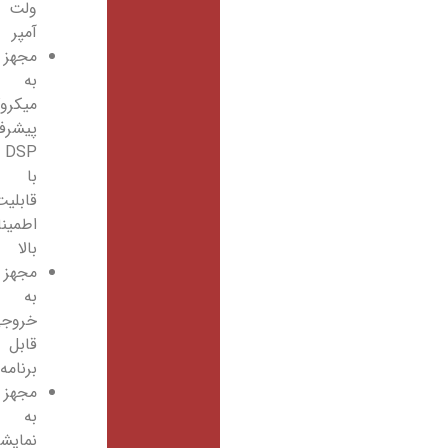
ولت
آمپر
مجهز
به
میکروکنترلرهای
پیشرفته
DSP
با
قابلیت
اطمینان
بالا
مجهز
به
خروجی‌های
قابل
برنامه‌ریزی
مجهز
به
نمایشگر