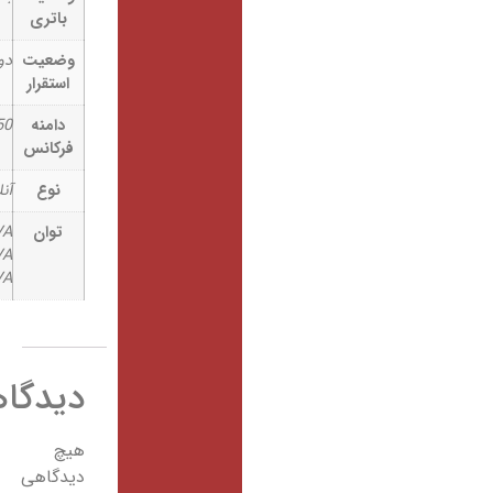
باتری
وضعیت
دو حالته (RT)
استقرار
دامنه
50 Hz/60 Hz
فرکانس
نوع
آنلاین
توان
1KVA/1000VA
2KVA/2000VA
3KVA/3000VA
دیدگاهها
هیچ
دیدگاهی