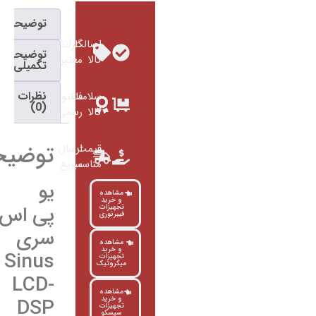
توضیحات
اصالت
گارانتی
توضیحات
کالا
معتبر
تکمیلی
نظرات
سلامت
فاکتور
(0)
کالا
رسمی
توضیحات
قیمت
ارسال
مناسب
سریع
یو
مشاهده
و خرید
پی اس
تجهیزات
فیبرنوری
سری
مشاهده
و خرید
Sinus
تجهیزات
میکروتیک
LCD-
مشاهده
DSP
و خرید
تجهیزات
سیسکو