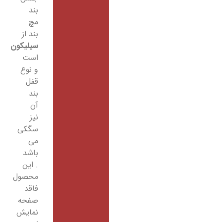
بند
مچ
بند از
سیلیکون
است
و نوع
قفل
بند
آن
نیز
سگکی
می
باشد
. این
محصول
فاقد
صفحه
نمایش