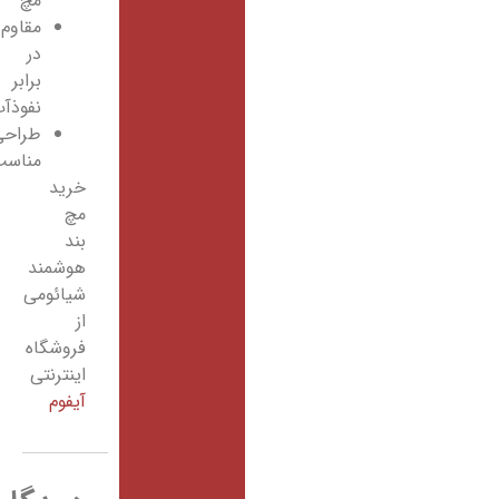
مچ
مقاوم
در
برابر
نفوذآب
طراحی
مناسب
خرید
مچ
بند
هوشمند
شیائومی
از
فروشگاه
اینترنتی
آیفوم