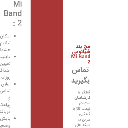
Mi
Band
2 :
امکان
تنظیم
مچ بند
هشدار
شیائومی
Mi Band
قابلیت
2
تعیین
تماس
اهداف
روزانه
بگیرید
اعلان
تماس‌ها
گفتگو با
و
کارشناسان
استعلام
پیامک‌های
قیمت کالا با
دریافتی
گفتگوی
پایش
سریع در
وضعیت
شبکه های