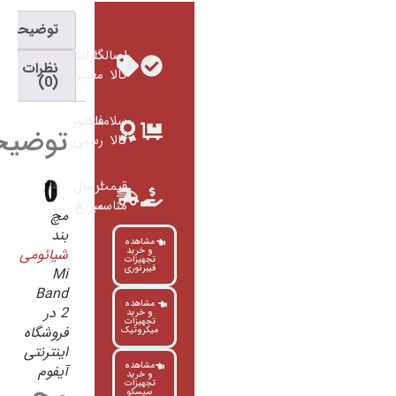
توضیحات
اصالت
گارانتی
نظرات
کالا
معتبر
(0)
سلامت
فاکتور
توضیحات
کالا
رسمی
قیمت
ارسال
مناسب
سریع
مچ
بند
مشاهده
و خرید
شیائومی
تجهیزات
فیبرنوری
Mi
Band
مشاهده
2 در
و خرید
تجهیزات
فروشگاه
میکروتیک
اینترنتی
مشاهده
آیفوم
و خرید
تجهیزات
سیسکو