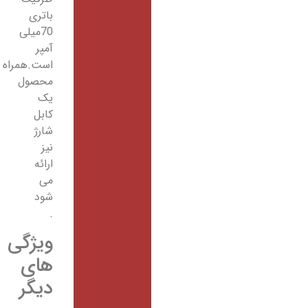
باتری
70میلی
آمپر
است.همراه
محصول
یک
کابل
شارژ
نیز
ارائه
می
شود
.
ویژگی
های
دیگر