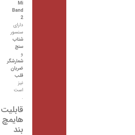
Mi
Band
2
دارای
سنسور
شتاب
سنج
و
شمارشگر
ضربان
قلب
نیز
است
.
قابلیت
هایمچ
بند