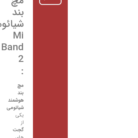
مچ
بند
شیائومی
Mi
Band
2
:
مچ
بند
هوشمند
شیائومی
یکی
از
گجت
های