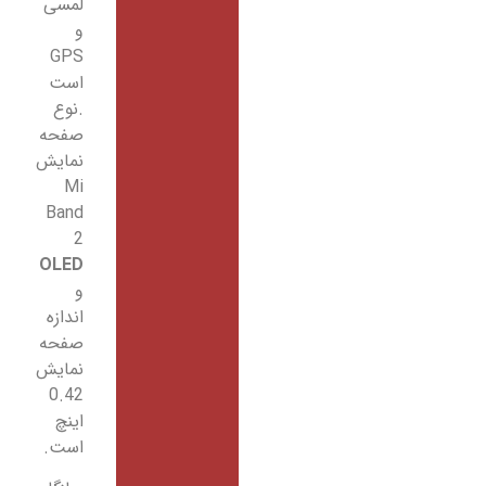
لمسی
و
GPS
است
.نوع
صفحه
نمایش
Mi
Band
2
OLED
و
اندازه
صفحه
نمایش
0.42
اینچ
است.