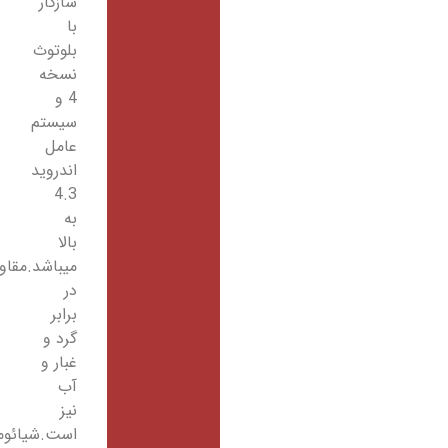
سازگار
با
بلوتوث
نسخه
4 و
سیستم
عامل
اندروید
4.3
به
بالا
میباشد.مقاوم
در
برابر
گرد و
غبار و
آب
نیز
است.شیائومی