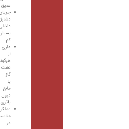
عمیق
جریان
دشارژ
داخلی
بسیار
کم
عاری
از
هرگونه
نشت
گاز
یا
مابع
درون
باتری
عملکرد
مناسب
در