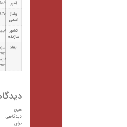
آمپر
28ah
ولتاژ
12v
اسمی
کشور
ایران
سازنده
ابعاد
عرض:
165mm
ارتفاع:
125mm
دیدگاهها
هیچ
دیدگاهی
برای