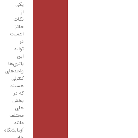
یکی
از
نکات
حائز
اهمیت
در
تولید
این
باتری‌ها
واحدهای
کنترلی
هستند
که در
بخش
های
مختلف
مانند
آزمایشگاه
های