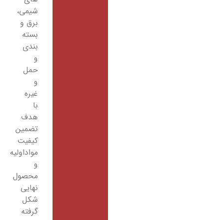
شیمی،
برق و
بسته
بندی
و
حمل
و
غیره
با
هدف
تضمین
کیفیت
مواداولیه
و
محصول
نهایی
شکل
گرفته