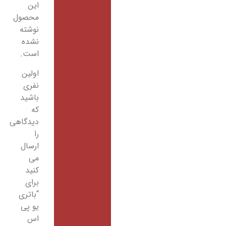
این
محصول
نوشته
نشده
است.
اولین
نفری
باشید
که
دیدگاهی
را
ارسال
می
کنید
برای
“باتری
یو پی
اس