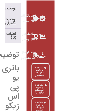
توضیحات
اصالت
گارانتی
توضیحات
کالا
معتبر
تکمیلی
نظرات
سلامت
فاکتور
(0)
کالا
رسمی
توضیحات
قیمت
ارسال
مناسب
سریع
باتری
مشاهده
و خرید
تجهیزات
یو
فیبرنوری
پی
مشاهده
و خرید
تجهیزات
اس
میکروتیک
زیکو
مشاهده
و خرید
تجهیزات
سیسکو