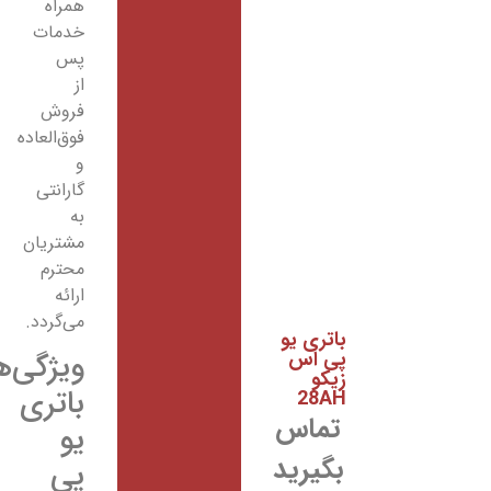
همراه
خدمات
پس
از
فروش
فوق‌العاده
و
گارانتی
به
مشتریان
محترم
ارائه
می‌گردد.
باتری یو
پی اس
ویژگی‌های
زیکو
باتری
28AH
تماس
یو
بگیرید
پی