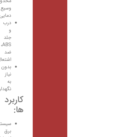
محدوده
وسیع
دمایی
درب
و
جلد
ABS،
ضد
اشتعال
بدون
نیاز
به
نگهداری
کاربرد
ها:
سیستم‌های
برق