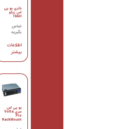
یو
پی اس
باتری یو پی
سری
اس زیکو
Volta
18AH
تماس
تماس
بگیرید
بگیرید
اطلاعات
اطلاعات
بیشتر
بیشتر
یو
پی اس
یو پی اس
سری
سری Volta
Strong
Pro
RackMount
تماس