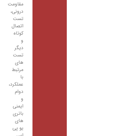
مقاومت
درونی،
تست
اتصال
کوتاه
و
دیگر
تست
های
مرتبط
با
عملکرد،
دوام
و
ایمنی
باتری
های
یو پی
اس