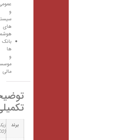
عمومی
و
سیستم
های
هوشمند
بانک
ها
و
موسسات
مالی
توضیحات
تکمیلی
برند
زیکو
(ZICO)