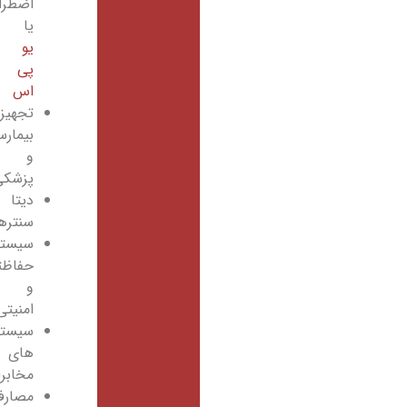
اضطراری
یا
یو
پی
اس
تجهیزات
بیمارستانی
و
پزشکی
دیتا
سنترها
سیستم‌های
حفاظتی
و
امنیتی
سیستم
های
مخابراتی
مصارف