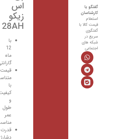
اس
گفتگو با
کارشناسان
زیکو
استعلام
28AH
قیمت کالا با
گفتگوی
سریع در
با
شبکه های
12
اجتماعی
ماه
گارانتی
قیمت
متناسب
با
کیفیت
و
طول
عمر
مناسب
قدرت
دشارژ