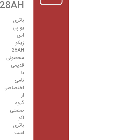
28AH
باتری
یو پی
اس
زیکو
28AH
محصولی
قدیمی
با
نامی
اختصاصی
از
گروه
صنعتی
اکو
باتری
است.