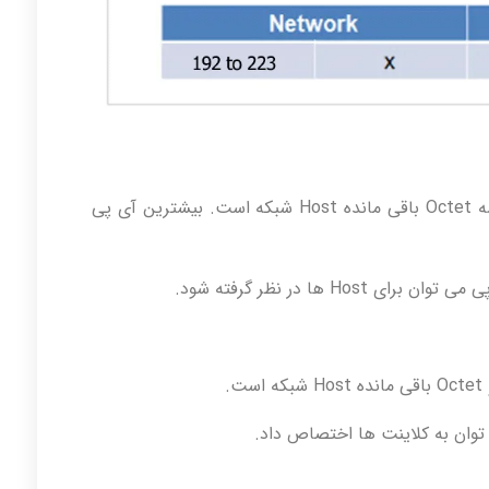
در این شبکه Octet اول شماره NetID و در سه Octet باقی مانده Host شبکه است. بیشترین آی پی