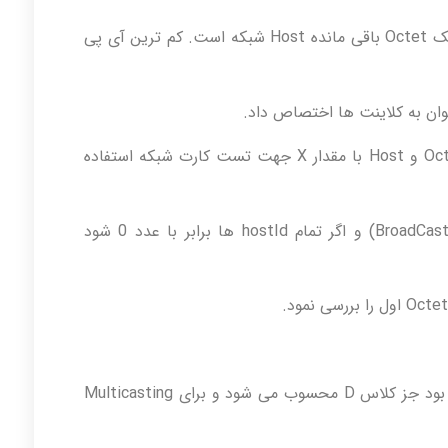
در این شبکه Octet سوم شماره NetID و در یک Octet باقی مانده Host شبکه است. کم ترین آی پی
Loopback Address: آی پی با اولین Octet 127 و Host با مقدار X جهت تست کارت شبکه استفاده
اگر تمامی HostId ها برابر با عدد 1 باشد (BroadCast) و اگر تمام hostId ها برابر با عدد 0 شود
چنانچه عدد اول در Octet اول بین 224-239 بود جز کلاس D محسوب می شود و برای Multicasting