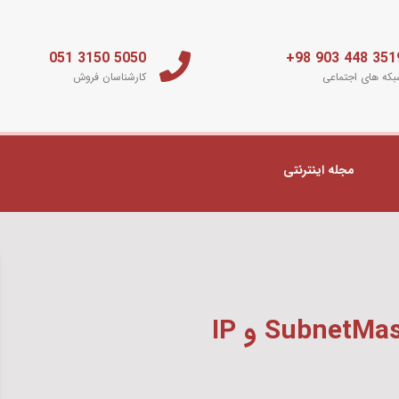
5050 3150 051
3519 448 903 
که های اجتماعی
کارشناسان فروش
مجله اینترنتی