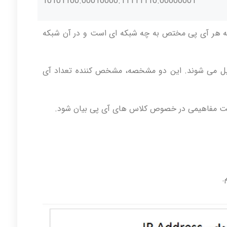
10101100.00010000.11111110.00000001
 هر آی پی مختص به چه شبکه ای است و در آن شبکه
 دو بخش netidNetID و Host تشکیل می شوند. این دو مشخصه، مشخص کننده تعداد آی