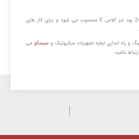
چنانچه عدد اول در Octet اول بین 254-240 بود جز کلاس E محسوب می شود و برای کار های
.
 و راه اندازی اولیه تجهیزات میکروتیک و
سیسکو
می
رتباط باشید.