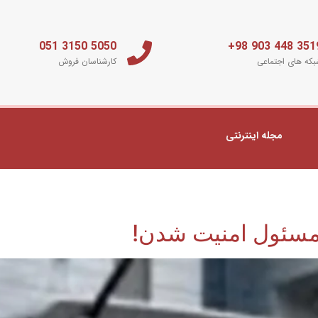
5050 3150 051
3519 448 903 
که های اجتماعی
کارشناسان فروش
مجله اینترنتی
مسئول امنیت شدن!