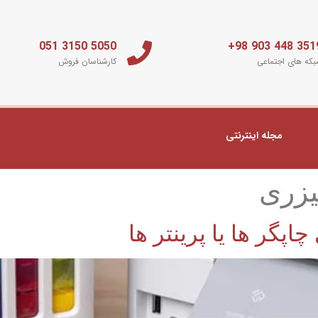
5050 3150 051
3519 448 903 
که های اجتماعی
کارشناسان فروش
مجله اینترنتی
یزری
اپگر ها یا پرینتر ها