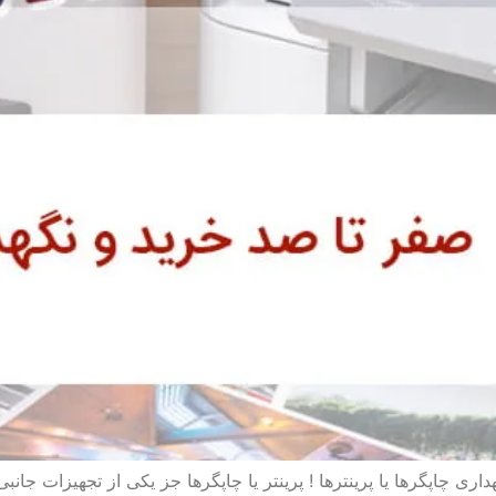
اری چاپگرها یا پرینترها ! پرینتر یا چاپگرها جز یکی از تجهیزات جان