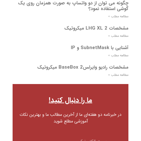
چگونه می توان از دو واتساپ به صورت همزمان روی یک
گوشی استفاده نمود؟
مطالعه مطلب »
مشخصات LHG XL 2 میکروتیک
مطالعه مطلب »
آشنایی با SubnetMask و IP
مطالعه مطلب »
مشخصات رادیو وایرلسBaseBox 2 میکروتیک
مطالعه مطلب »
ما را دنبال کنید!
در خبرنامه دو هفته‌ای ما از آخرین مطالب ما و بهترین نکات
آموزشی مطلع شوید