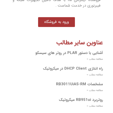
فروشگاه اینترنتی ما، با هدف تامین تجهیزات شبکه و
فیبرنوری در خدمت شماست .
ورود به فروشگاه
عناوین سایر مطالب
آشنایی با دستور PLAR در روتر های سیسکو
مطالعه مطلب »
راه اندازی DHCP Client در میکروتیک
مطالعه مطلب »
مشخصات RB3011UiAS-RM
مطالعه مطلب »
روتربرد RB951ui میکروتیک
مطالعه مطلب »