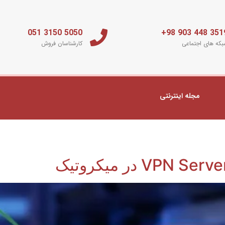
5050 3150 051
3519 448 903 
که های اجتماعی
کارشناسان فروش
مجله اینترنتی