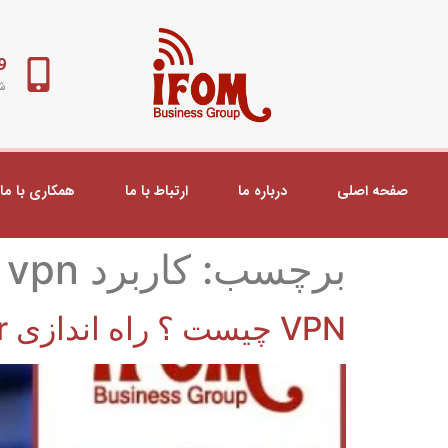
98+
شب
صفحه اصلی
درباره ما
ارتباط با ما
همکاری با ما
برچسب:
کاربرد vpn
VPN چیست ؟ راه اندازی VPN Server در میکروتیک