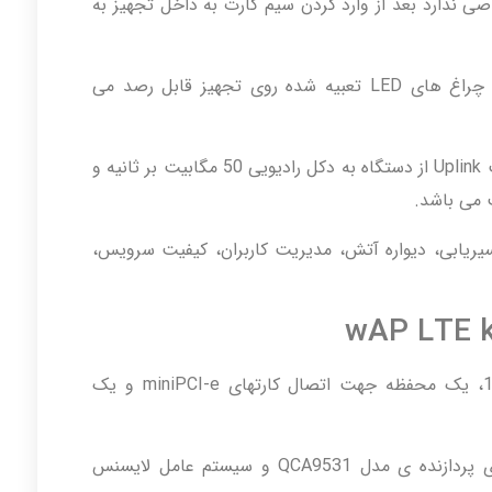
صی ندارد بعد از وارد کردن سیم کارت به داخل تجهیز به
میزان کیفیت سیگنال دریافتی رادیو از طریق چراغ های LED تعبیه شده روی تجهیز قابل رصد می
میکروتیک در وضعیت Uplink از دستگاه به دکل رادیویی 50 مگابیت بر ثانیه و
سیریابی، دیواره آتش، مدیریت کاربران، کیفیت سرویس،
تجهیز wAP LTEkit دارای یک پورت 10/100، یک محفظه جهت اتصال کارتهای miniPCI-e و یک
تجهیز wAP LTE kit کمپانی میکروتیک دارای پردازنده ی مدل QCA9531 و سیستم عامل لایسنس