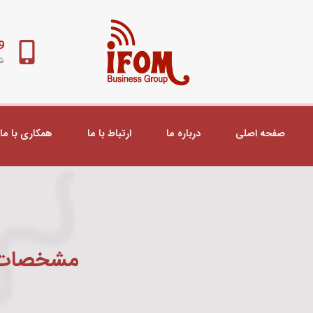
98+
شب
صفحه اصلی
درباره ما
ارتباط با ما
همکاری با ما
مشخصات P LTE kit