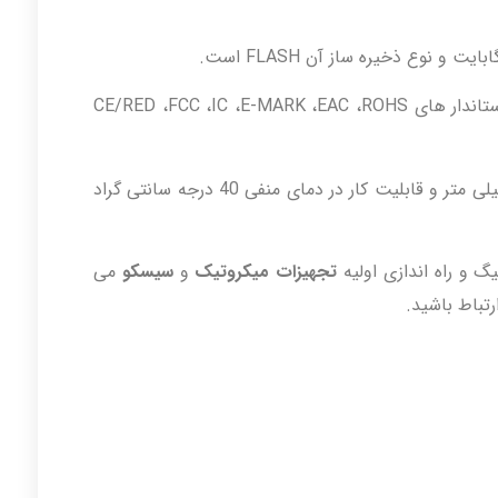
همچنین این تجهیز کمپانی میکروتیک دارای استاندار های CE/RED ،FCC ،IC ،E-MARK ،EAC ،ROHS
رادیو wAP LTE kit دارای ابعاد 185*85*30 میلی متر و قابلیت کار در دمای منفی 40 درجه سانتی گراد
 و راه اندازی اولیه
تجهیزات میکروتیک
و
سیسکو
می
رتباط باشید.