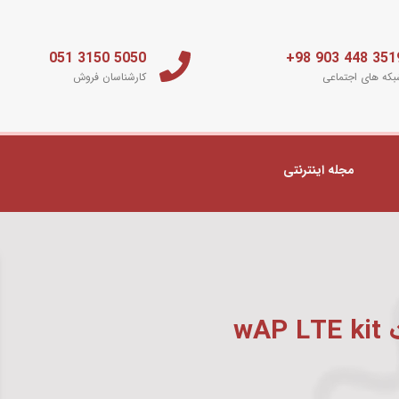
5050 3150 051
3519 448 903 
که های اجتماعی
کارشناسان فروش
مجله اینترنتی
wA