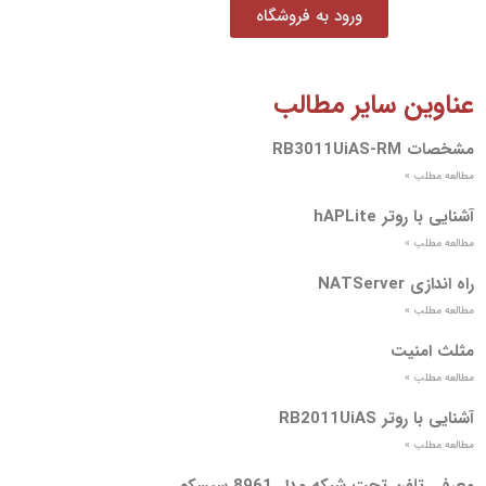
ورود به فروشگاه
عناوین سایر مطالب
مشخصات RB3011UiAS-RM
مطالعه مطلب »
آشنایی با روتر hAPLite
مطالعه مطلب »
راه اندازی NATServer
مطالعه مطلب »
مثلث امنیت
مطالعه مطلب »
آشنایی با روتر RB2011UiAS
مطالعه مطلب »
معرفی تلفن تحت شبکه مدل 8961 سیسکو