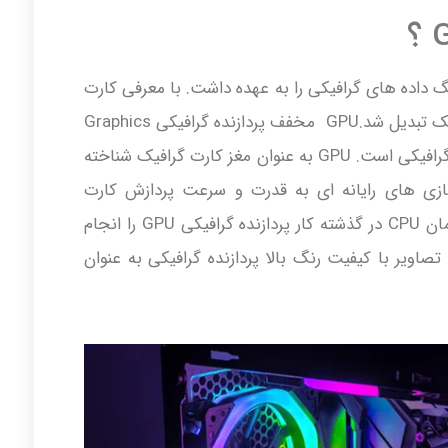
ه نام GPU وظیفه رندرینگ داده های گرافیکی را به عهده داشت. با معرفی کارت
گرافیک ها این قطعه به عضوی از کارت گرافیک تبدیل شد.GPU مخفف پردازنده گرافیکی Graphics
Processing Unit و به معنی واحد پردازنده گرافیکی است. GPU به عنوان مغز کارت گرافیک شناخته
ازی های رایانه ای به قدرت و سرعت پردازش کارت
رگافیک وابسته است. پردازنده کامپیوتر یا همان CPU در گذشته کار پردازنده گرافیکی GPU را انجام
صاویر با کیفیت رنگ بالا پردازنده گرافیکی به عنوان