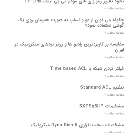
نحوه تغییر رمز وای فای مودم تی پی لینک TP-Link
مطالعه مطلب »
چگونه می توان از دو واتساپ به صورت همزمان روی یک
گوشی استفاده نمود؟
مطالعه مطلب »
مقایسه پر کاربردترین رادیو ها و روتر بردهای میکروتیک در
ایران
مطالعه مطلب »
فیلتر کردن شبکه با Time based ACL
مطالعه مطلب »
تنظیم Standard ACL
مطالعه مطلب »
مشخصات SXTSq5HP
مطالعه مطلب »
مشخصات سخت افزاری Dyna Dish 5 میکروتیک
مطالعه مطلب »