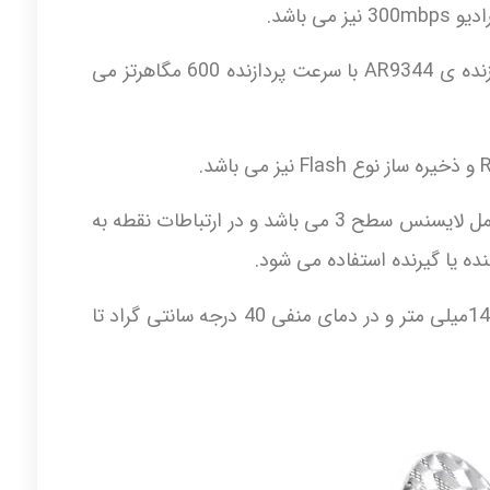
ی باشد.
تجهیز LHG5 کمپانی میکروتیک دارای پردازنده ی AR9344 با سرعت پردازنده 600 مگاهرتز می
این تجهیز دارای یک پورت اترنت، سیتم عامل لایسنس سطح 3 می باشد و در ارتباطات نقطه به
این تجهیز میکروتیک در ابعاد 450*450*145میلی متر و در دمای منفی 40 درجه سانتی گراد تا