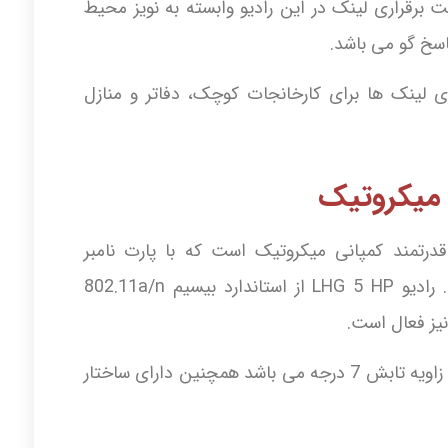
رقراری لینک در این رادیو وابسته به نویز محیط
راری لینک ها برای کارخانجات کوچک، دفاتر و منازل
دیو های قدرتمند کمپانی میکروتیک است که با پارت نامبر
RBLHG-5HPnD به بازار عرضه شده است. رادیو LHG 5 HP از استاندارد بیسیم 802.11a/n
قدرت گیرندگی آنتن این رادیو 24.5 دبی با زاویه تابش 7 درجه می باشد همچنین دارای ساختار