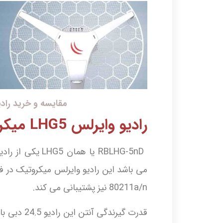
مقایسه و خرید رادیو وایرلس
رادیو وایرلس LHG5 میکروتیک
RBLHG-5nD یا هم
80211a/n نیز پشتیبانی می کند.