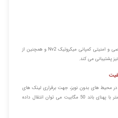
RBLHG-5nD میکروتیک از پروتکل اختصاصی و امنیتی کمپانی میکروتیک Nv2 و همچنین از
فیت
ک در محیط های بدون نویز، جهت برقراری لینک های
رادیویی نقطه به نقطه تا مسافت 2 کیلومتر با پهنای باند 50 مگابیت می توان انتقال داده