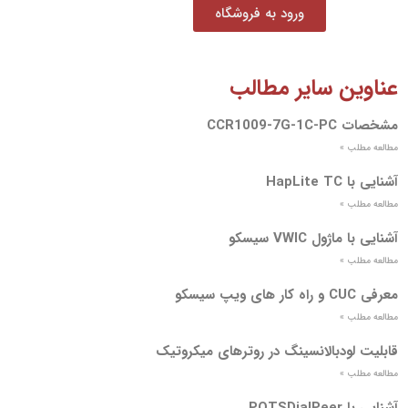
ورود به فروشگاه
عناوین سایر مطالب
مشخصات CCR1009-7G-1C-PC
مطالعه مطلب »
آشنایی با HapLite TC
مطالعه مطلب »
آشنایی با ماژول VWIC سیسکو
مطالعه مطلب »
معرفی CUC و راه کار های ویپ سیسکو
مطالعه مطلب »
قابلیت لودبالانسینگ در روترهای میکروتیک
مطالعه مطلب »
آشنایی با POTSDialPeer