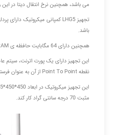
می باشد، همچنین نرخ انتقال دیتا در این رادیو 300mbps نیز م
باشد.
همچنین دارای 64 مگابایت حافظه ی RAM و ذخیره ساز نوع Flash نیز می باشد.
نقطه Point To Point از آن به عنوان فرستنده یا گیرنده استفاده می شود.
مثبت 70 درجه سانتی گراد کار کند.