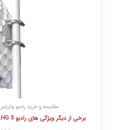
مقایسه و خرید رادیو وایرلس LHG5 میکروتیک با رادیو G5 HP
برخی از دیگر ویژگی های رادیو LHG 5