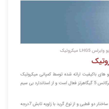
 LHG5 میکروتیک
ان LHG5 یکی از رادیو های باکیفیت ارائه شده توسط کمپانی میکروتیک
می باشد این رادیو وایرلس میکروتیک در فرکانس 5 گیگاهرتز فعال است و از استاندارد بی سیم
قدرت گیرندگی آنتن این رادیو 24.5 دبی با ساختار دو قطبی و از نوع گرید با زاویه تابش 7درجه