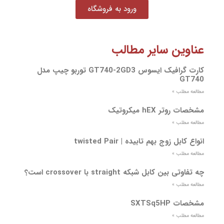
ورود به فروشگاه
عناوین سایر مطالب
کارت گرافیک ایسوس GT740-2GD3 توربو چیپ مدل
GT740
مطالعه مطلب »
مشخصات روتر hEX میکروتیک
مطالعه مطلب »
انواع کابل زوج بهم تابیده | twisted Pair
مطالعه مطلب »
چه تفاوتی بین کابل شبکه straight با crossover است؟
مطالعه مطلب »
مشخصات SXTSq5HP
مطالعه مطلب »