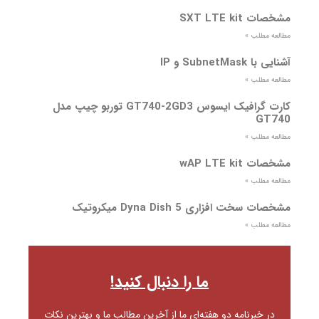
مشخصات SXT LTE kit
مطالعه مطلب »
آشنایی با SubnetMask و IP
مطالعه مطلب »
کارت گرافیک ایسوس GT740-2GD3 توربو چیپ مدل
GT740
مطالعه مطلب »
مشخصات wAP LTE kit
مطالعه مطلب »
مشخصات سخت افزاری Dyna Dish 5 میکروتیک
مطالعه مطلب »
ما را دنبال کنید!
در خبرنامه دو هفته‌ای ما از آخرین مطالب ما و بهترین نکات