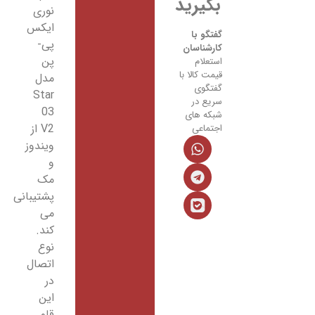
گیرید
نوری
ایکس
فتگو با
پی-
ارشناسان
پن
ستعلام
یمت کالا با
مدل
فتگوی
Star
ریع در
03
بکه های
V2 از
جتماعی
ویندوز
و
مک
پشتیبانی
می
کند.
نوع
اتصال
در
این
قلم