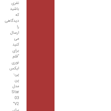
نفری
باشید
که
دیدگاهی
را
ارسال
می
کنید
برای
“قلم
نوری
ایکس
پی-
پن
مدل
Star
03
V2”
برای