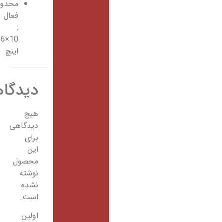
محدوده
فعال
:
10×6
اینچ
دیدگاهها
هیچ
دیدگاهی
برای
این
محصول
نوشته
نشده
است.
اولین