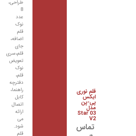
طراحی،
8
عدد
نوک
قلم
اضافه،
جای
قلم،سری
تعویض
نوک
قلم،
دفترچه
راهنما،
لم نوری
یکس
کابل
ی-پن
اتصال
دل
ارائه
Star 0
V
می
تماس
شود.
قلم