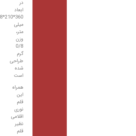
در
ابعاد
360*210*88
میلی
متر،
وزن
0/8
گرم
طراحی
شده
است
همراه
این
قلم
نوری
اقلامی
نظیر
قلم