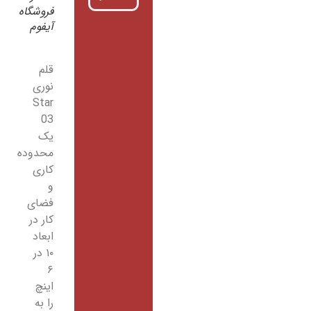
فروشگاه
آیفوم
قلم
نوری
Star
03
یک
محدوده
کاری
و
فضای
کار در
ابعاد
۱۰ در
۶
اینچ
را به