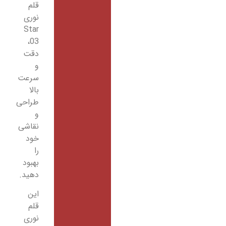
قلم
نوری
Star
03،
دقت
و
سرعت
بالا
طراحی
و
نقاشی
خود
را
بهبود
دهید.
این
قلم
نوری