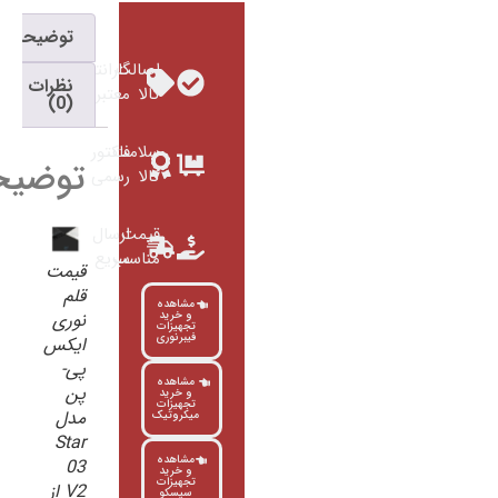
توضیحات
اصالت
گارانتی
نظرات
کالا
معتبر
(0)
سلامت
فاکتور
توضیحات
کالا
رسمی
قیمت
ارسال
مناسب
سریع
قیمت
قلم
مشاهده
و خرید
نوری
تجهیزات
فیبرنوری
ایکس
پی-
مشاهده
پن
و خرید
تجهیزات
مدل
میکروتیک
Star
مشاهده
03
و خرید
تجهیزات
V2 از
سیسکو