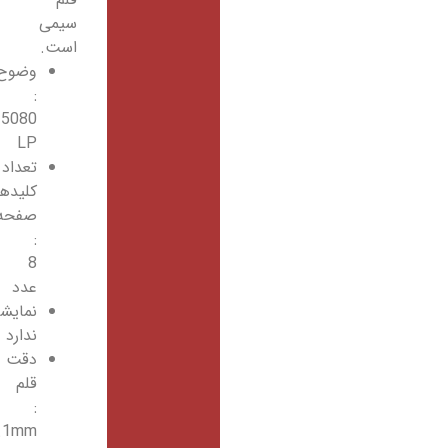
سیمی
است.
وضوح
:
5080
LP
تعداد
کلیدهای
صفحه
:
8
عدد
نمایشگر:
ندارد
دقت
قلم
:
0.1mm