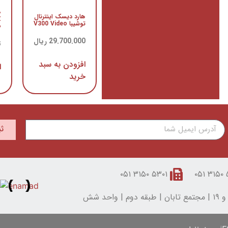
ه
هارد دیسک اینترنال
توشیبا V300 Video
ظ
29.700.000
ریال
ت
افزودن به سبد
ا
خرید
ث
۵۳۰۱ ۳۱۵۰ ۰۵۱
۵