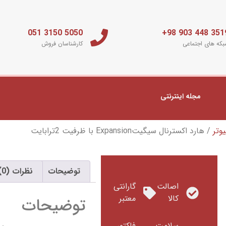
5050 3150 051
3519 448 903 
که های اجتماعی
کارشناسان فروش
مجله اینترنتی
یوتر
/ هارد اکسترنال سیگیتExpansion با ظرفیت 2ترابایت
توضیحات
نظرات (0)
اصالت
گارانتی
کالا
معتبر
توضیحات
سلامت
فاکتور