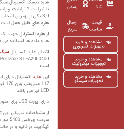
کالا
رسمی
3.0 یکی از بهترین انتخاب ها برای خرید
قیمت
ارسال
هارد های قابل حمل
است.
مناسب
سریع
از
هارد اکسترنال
جهت بک اپ
ها و داده ها استفاده می ش
مشاهده و خرید
تجهیزات فیبرنوری
اتصال هارد اکسترنال
سیگی
0
مشاهده و خرید
تجهیزات میکروتیک
است.
این
هارد
مشاهده و خرید
تجهیزات سیسکو
117 میل
LED نیز می باشد.
دارای پورت USB برای منبع تغذیه می باشد.
گیگابیت بر ثانیه و در حالت USB 2.0 با سرعت 480 مگابیت بر ثانیه می ب