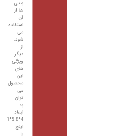
بندی
ها از
آن
استفاده
می
شود.
از
دیگر
ویژگی
های
این
محصول
می
توان
به
ابعاد
4*5.8*1
اینچ
با