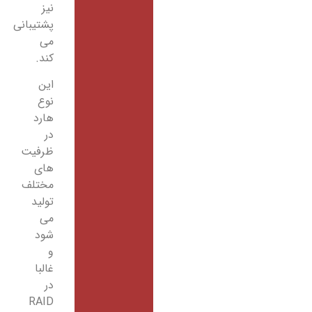
نیز
پشتیبانی
می
کند.
این
نوع
هارد
در
ظرفیت
های
مختلف
تولید
می
شود
و
غالبا
در
RAID