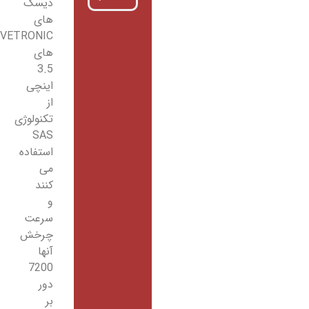
دیسک
های
VIVETRONIC
های
3.5
اینچی
از
تکنولوژی
SAS
استفاده
می
کنند
و
سرعت
چرخش
آنها
7200
دور
بر