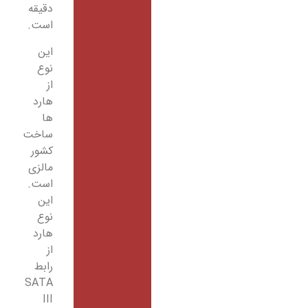
دقیقه
است.
این
نوع
از
هارد
ها
ساخت
کشور
مالزی
است.
این
نوع
هارد
از
رابط
SATA
III