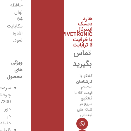
حافظه
نهان
64
ک
مگابایت
ال
اشاره
VIVETR
رفیت
نمود.
اس
رید
ویژگی
های
محصول
ا
سان
سرعت
م
لا با
چرخش:
ی
7200
ر
دور
ای
ی
در
دقیقه
ظرفیت