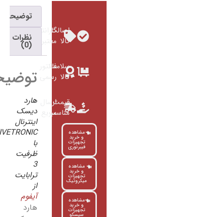
توضیحات
اصالت
گارانتی
نظرات
کالا
معتبر
(0)
سلامت
فاکتور
توضیحات
کالا
رسمی
هارد
قیمت
ارسال
دیسک
مناسب
سریع
اینترنال
VIVETRONIC
مشاهده
و خرید
با
تجهیزات
فیبرنوری
ظرفیت
3
مشاهده
و خرید
ترابایت
تجهیزات
میکروتیک
از
آیفوم
مشاهده
و خرید
هارد
تجهیزات
سیسکو