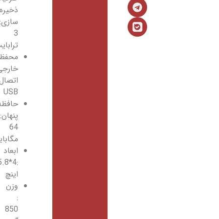
ذخیره
سازی:
3
ترابایت
محفظه
خارجی:
اتصال
USB
حافظه
پنهان:
64
مگابایت
ابعاد
:4*5.8*1
اینچ
وزن
:
850