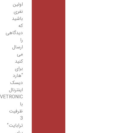
اولین
نفری
باشید
که
دیدگاهی
را
ارسال
می
کنید
برای
“هارد
دیسک
اینترنال
VIVETRONIC
با
ظرفیت
3
ترابایت”
برای