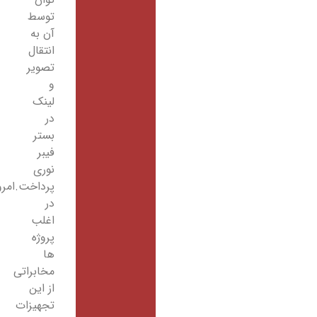
توسط
آن به
انتقال
تصویر
و
لینک
در
بستر
فیبر
نوری
پرداخت.امروزه
در
اغلب
پروژه
ها
مخابراتی
از این
تجهیزات