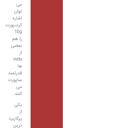
می
توان
اشاره
کرد،پورت
10g
را هم
بعضی
از
mdu
ها
قدرتمند
ساپورت
می
کنند.
یکی
از
پرکاربرد
ترین