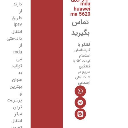
mdu
دارند
huawei
از
ma 5620
طریق
تماس
iptv
بگیرید
انتقال
داد.حتی
از
گفتگو با
کارشناسان
mdu
استعلام
می
قیمت کالا با
توانید
گفتگوی
سریع در
به
شبکه های
عنوان
اجتماعی
بهترین
و
پرسرعت
ترین
مرکز
انتقال
تصویر