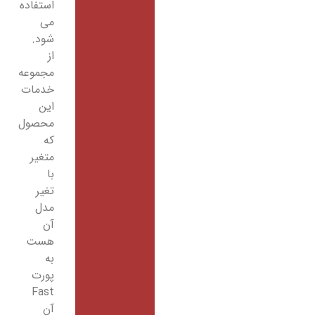
استفاده
می
شود.
از
مجموعه
خدمات
این
محصول
که
متغیر
با
تغیر
مدل
آن
هست
به
پورت
Fast
آن