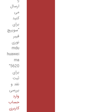
را
ارسال
می
کنید
برای
“سوییچ
فیبر
نوری
mdu
huawei
ma
5620”
برای
ثبت
نقد و
بررسی
وارد
حساب
کاربری