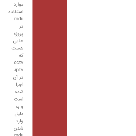
موارد
استفاده
mdu
در
پروژه
هایی
هست
که
cctv
،iptv
در آن
اجرا
شده
است
و به
دلیل
وارد
شدن
mdu