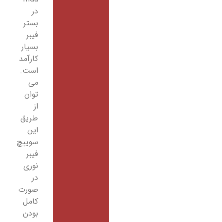
در
بستر
فیبر
بسیار
کارآمد
است.
می
توان
از
طریق
این
سوییچ
فیبر
نوری
در
صورت
کامل
بودن