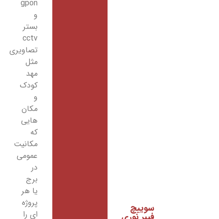
gpon
و
بستر
cctv
تصاویری
مثل
مهد
کودک
و
مکان
هایی
که
مکانیت
عمومی
در
برج
یا هر
پروژه
سوییچ
ای را
فیبر نوری