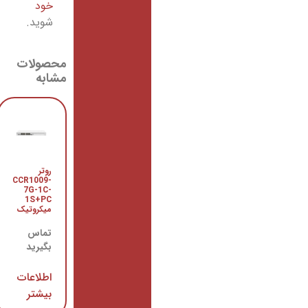
خود
شوید.
محصولات
مشابه
روتر
رادیو
CCR1009-
وایرلس
LHG HP5
7G-1C-
1S+PC
میکروتیک
میکروتیک
تماس
تماس
بگیرید
بگیرید
اطلاعات
اطلاعات
بیشتر
بیشتر