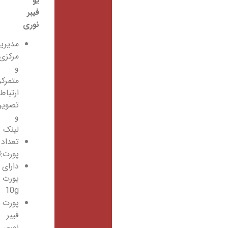
یو
فیبر
نوری
مدیریت
مرکزی
و
متمرکز
ارتباطات
تصویری
و
لینک
تعداد
پورت:8
دارای
پورت
10g
پورت
فیبر
نوری