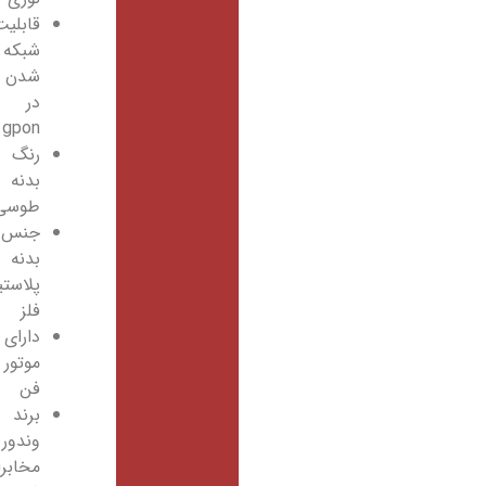
قابلیت
شبکه
شدن
در
gpon
رنگ
بدنه
طوسی
جنس
بدنه
پلاستیک
فلز
دارای
موتور
فن
برند
وندور
مخابرات