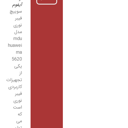
آیفوم
سوییچ
فیبر
نوری
مدل
mdu
huawei
ma
5620
یکی
از
تجهیزات
کاربردی
فیبر
نوری
است
که
می
توان