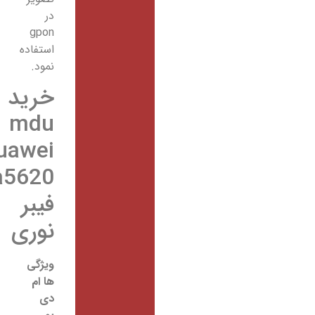
در
gpon
استفاده
نمود.
خرید
mdu
huawei
ma5620
فیبر
نوری
ویژگی
ها ام
دی