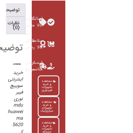
توضیحات
اصالت
گارانتی
نظرات
کالا
معتبر
(0)
سلامت
فاکتور
توضیحات
کالا
رسمی
قیمت
ارسال
مناسب
سریع
خرید
اینترنتی
مشاهده
و خرید
سوییچ
تجهیزات
فیبرنوری
فیبر
نوری
مشاهده
mdu
و خرید
تجهیزات
huawei
میکروتیک
ma
مشاهده
5620
و خرید
تجهیزات
از
سیسکو