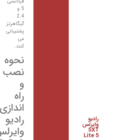
فرکانسی
5 و
2.4
گیگاهرتز
پشتیبانی
می
کنند.
نحوه
نصب
و
راه
اندازی
رادیو
رادیو
وایرلس
وایرلس
SXT
Lite 5