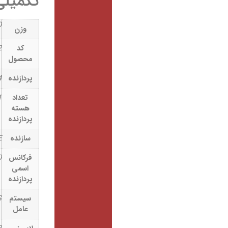
تکمیلی
1900 کیلوگرم
وزن
کد
RBSXT5nDr2
محصول
پردازنده
AR9344
تعداد
1
هسته
پردازنده
سازنده
MIPSBE
فرکانس
600 MHz
اسمی
پردازنده
سیستم
RouterOS
عامل