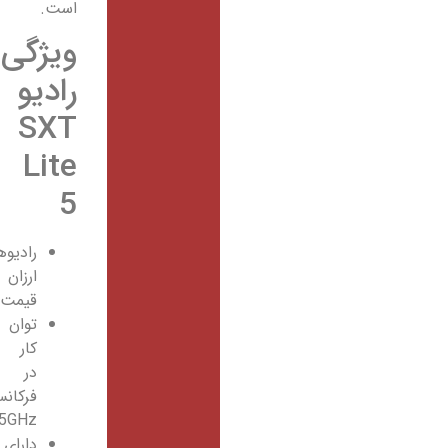
است.
ویژگی
رادیو
SXT
Lite
5
رادیوهایی
ارزان
قیمت
توان
کار
در
فرکانس
5GHz
دارای