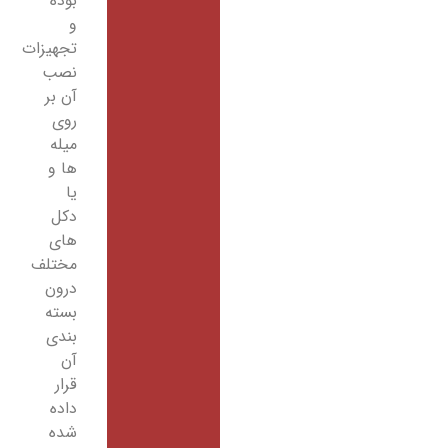
بوده
و
تجهیزات
نصب
آن بر
روی
میله
ها و
یا
دکل
های
مختلف
درون
بسته
بندی
آن
قرار
داده
شده