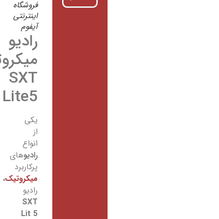
فروشگاه
اینترنتی
آیفوم
رادیو
میکروتیک
SXT
Lite5
یکی
از
انواع
رادیو
های
پرکاربرد
میکروتیک
،
رادیو
SXT
Lit 5