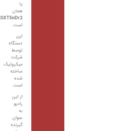
یا
همان
RBSXT5nDr2
است.
این
دستگاه
توسط
شرکت
میکروتیک
ساخته
شده
است.
از این
رادیو
به
عنوان
گیرنده