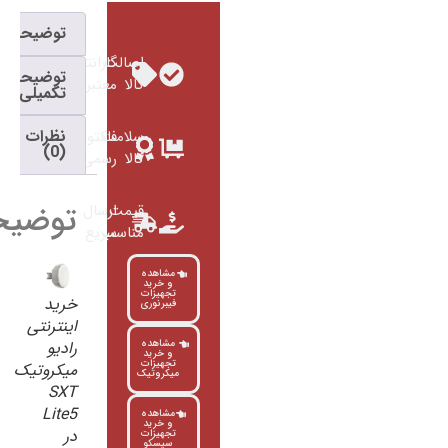
توضیحات
اصالت
گارانتی
توضیحات
کالا
معتبر
تکمیلی
نظرات
سلامت
فاکتور
(0)
کالا
رسمی
توضیحات
قیمت
ارسال
مناسب
سریع
مشاهده
و خرید
تجهیزات
خرید
فیبرنوری
اینترنتی
رادیو
مشاهده
و خرید
تجهیزات
میکروتیک
میکروتیک
SXT
Lite5
مشاهده
و خرید
در
تجهیزات
سیسکو