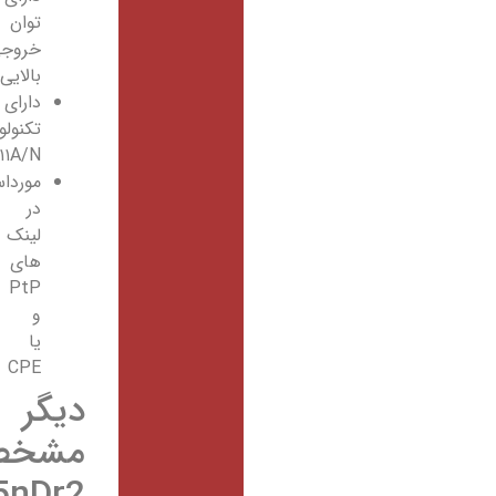
توان
خروجی
بالایی
دارای
تکنولوژی
۸۰۲٫۱۱A/N
مورداستفاده
در
لینک
های
PtP
و
یا
CPE
دیگر
مشخصات