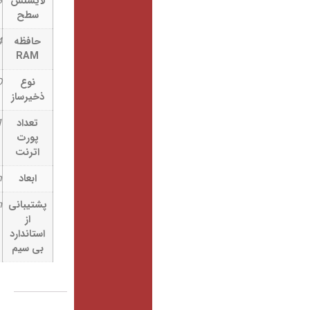
لایسنس
3
سطح
حافظه
64 MB
RAM
نوع
NAND
ذخیرساز
تعداد
1
پورت
اترنت
ابعاد
140x140x56mm
پشتیبانی
802.11a/n
از
استاندارد
بی سیم