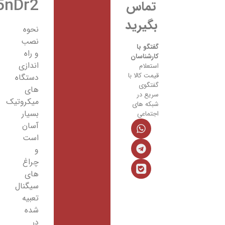
RBSXT5nDr2
تماس
بگیرید
نحوه
نصب
گفتگو با
و راه
کارشناسان
اندازی
استعلام
قیمت کالا با
دستگاه
گفتگوی
های
سریع در
میکروتیک
شبکه های
بسیار
اجتماعی
آسان
است
و
چراغ
های
سیگنال
تعبیه
شده
در