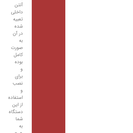
آنتن
داخلی
تعبیه
شده
در آن
به
صورت
کامل
بوده
و
برای
نصب
و
استفاده
از این
دستگاه
شما
به