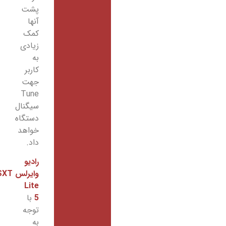
پشت
آنها
کمک
زیادی
به
کاربر
جهت
Tune
سیگنال
دستگاه
خواهد
داد.
رادیو
وایرلس SXT
Lite
5
با
توجه
به