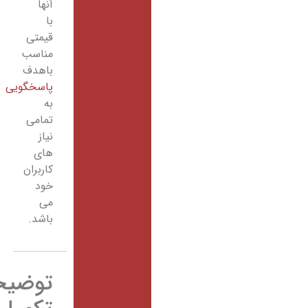
آنها
با
قیمتی
مناسب
باهدف
پاسخگویی
به
تمامی
نیاز
های
کاربران
خود
می
باشد.
توضیحات