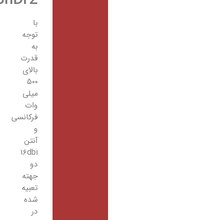
RBSXT5nDr2
با
توجه
به
قدرت
بالای
۵۰۰
میلی
وات
فرکانسی
و
آنتن
۱۶dbi
دو
جهته
تعبیه
شده
در