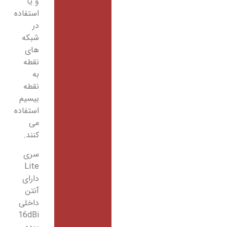
و یا
استفاده
در
شبکه
های
نقطه
به
نقطه
بیسیم
استفاده
می
کنند.
سری
Lite
دارای
آنتن
داخلی
16dBi