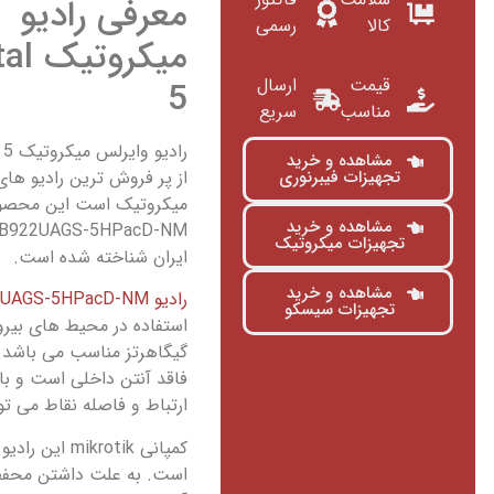
معرفی رادیو
کالا
رسمی
میکر
قیمت
ارسال
5
مناسب
سریع
مشاهده و خرید
از پر فروش ترین رادیو های
تجهیزات فیبرنوری
میکروتیک است این محصول 
مشاهده و خرید
تجهیزات میکروتیک
ایران شناخته شده است.
مشاهده و خرید
رادیو RB922UAGS-5HPacD-NM
تجهیزات سیسکو
گیگاهرتز مناسب می باشد.
فاقد آنتن داخلی است و با 
ارتباط و فاصله نقاط می تو
کمپانی otik
است. به علت داشتن محفظ