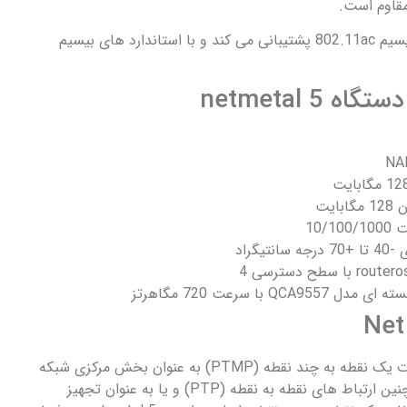
مقاوم است.
netmetal 5 از استاندارد بیسیم 802.11ac پشتیبانی می کند و با استاندارد های بیسیم
netmetal 
10/
یگراد
QC با سرعت 720 مگاهرتز
اگر قصد استفاده از ارتباطات یک نقطه به چند نقطه (PTMP) به عنوان بخش مرکزی شبکه
AP (اکسس پوینت) و همچنین ارتباط های نقطه به نقطه (PTP) و یا به عنوان تجهیز