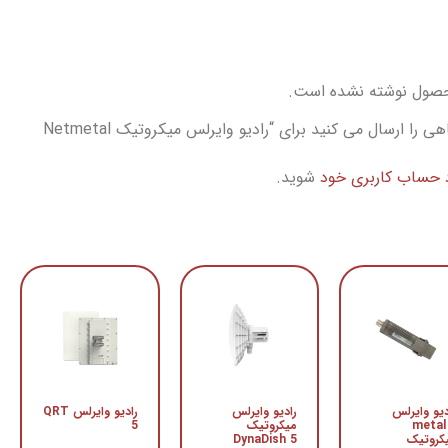
حصول نوشته نشده است.
اولین نفری باشید که دیدگاهی را ارسال می کنید برای “رادیو وایرلس میکروتیک Netmetal
د حساب کاربری خود
شوید.
دیو وایرلس
رادیو وایرلس
رادیو وایرلس QRT
metal
میکروتیک
5
کروتیک
DynaDish 5