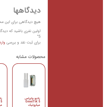
دیدگاهها
هیچ دیدگاهی برای این م
5”
برای ثبت نقد و بررسی
وار
محصولات مشابه
رادیو وایرلس
را
 5
OmniTIK 5
میکروتیک
می