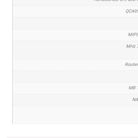
QCA9
MIP
7
Route
1
N