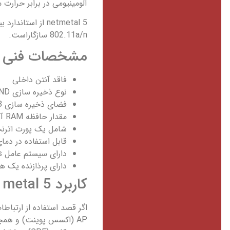
آلومینیومی در برابر حرارت 
802.11a/n سازگاراست.
مشخصات فنی دستگاه 5
فاقد آنتن داخلی
نوع ذخیره سازی NAND
فضای ذخیره سازی 128 مگابایت
مقدار حافظه RAM آن 128 مگابایت
شامل یک پورت اترنت 100/1000
قابل استفاده در دمای -40 تا +70 درجه سانت
دارای سیستم عامل routeros با سطح دسترسی 4
دارای پرذازنده یک هسته ای مدل A9557
کاربرد Net metal 5