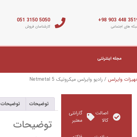
5050 3150 051
3519 448 903 
که های اجتماعی
کارشناسان فروش
مجله اینترنتی
هیزات وایرلس
/ رادیو وایرلس میکروتیک Netmetal 5
توضیحات
توضیحات 
اصالت
گارانتی
کالا
معتبر
توضیحات
سلامت
فاکتور