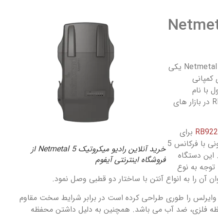
وتیک Netmetal
رادیو وایرلس میکروتیک Netmetal 5 یکی
 کمپانی
با نام
RB922UAGS-5HPacD-NM در بازار های
برای
استفاده در محیط های بیرونی با فرکانس 5
خرید آنلاین رادیو میکروتیک Netmetal 5 از
 این دستگاه
فروشگاه اینترنتی آیفوم
توجه به نوع
ان آن را به انواع آنتن با ساختار دو قطبی وصل نمود.
mikr این رادیو وایرلس را طوری طراحی کرده است در برابر شرایط سخت مقاوم
ه فلزی، ضد آب می باشد. همچنین به دلیل داشتن محفظه