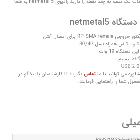
سمت کاربر (CPE) در ارتباطات یک نقطه به چند نقطه را دارید رادیوی netmetal 5 به شما
 netmetal5
RP-SMA  برای اتصال آنتن
ت تلفن همراه نسل 3G/4G
دستگاه 19 وات
گانه بیسیم
اوره می توانید با ما
تماس
بگیرید تا کارشناسان پاسخگو در
شما را راهنمایی فرمایند.
یلی
RB922UAGS-5HPacD