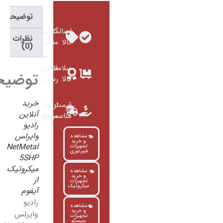
توضیحات
اصالت
گارانتی
نظرات
کالا
معتبر
(0)
سلامت
فاکتور
توضیحات
کالا
رسمی
خرید
قیمت
ارسال
آنلاین
مناسب
سریع
رادیو
وایرلس
مشاهده
و خرید
NetMetal
تجهیزات
فیبرنوری
5SHP
میکروتیک
مشاهده
و خرید
از
تجهیزات
میکروتیک
آیفوم
رادیو
مشاهده
و خرید
وایرلس
تجهیزات
سیسکو