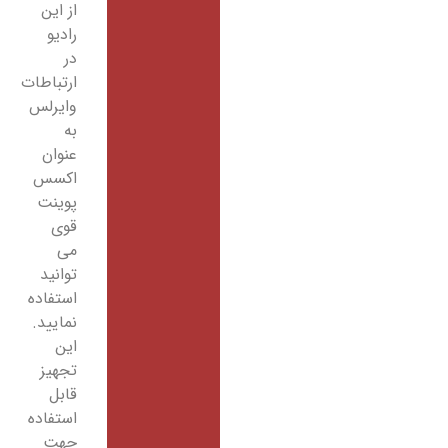
از این
رادیو
در
ارتباطات
وایرلس
به
عنوان
اکسس
پوینت
قوی
می
توانید
استفاده
نمایید.
این
تجهیز
قابل
استفاده
جهت