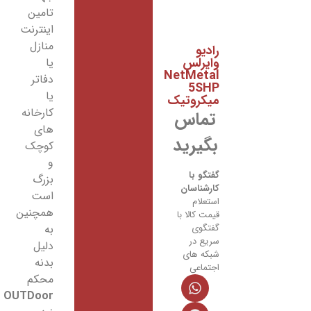
تامین
اینترنت
منازل
ادیو
ایرلس
یا
NetMeta
دفاتر
5SH
یا
یکروتیک
کارخانه
تماس
های
بگیرید
کوچک
و
فتگو با
بزرگ
ارشناسان
است
ستعلام
همچنین
یمت کالا با
فتگوی
به
ریع در
دلیل
بکه های
بدنه
جتماعی
محکم
OUTDoor