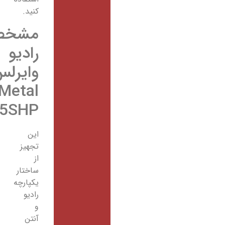
کنید.
مشخصات
رادیو
وایرلس
NetMetal
5SHPمیکروتیک
این
تجهیز
از
ساختار
یکپارچه
رادیو
و
آنتن