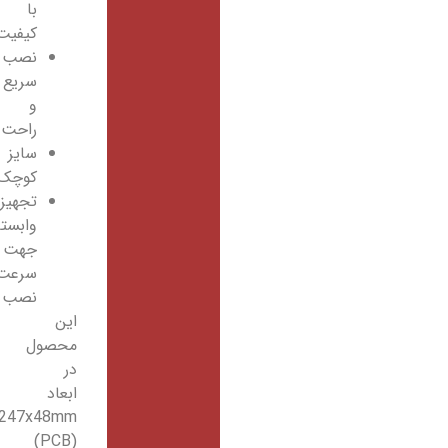
با
کیفیت
نصب
سریع
و
راحت
سایز
کوچک
تجهیزات
وابسته
جهت
سرعت
نصب
این
محصول
در
ابعاد
143x247x48mm
(PCB)