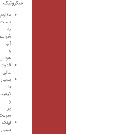
میکروتیک
مقاوم
نسبت
به
شرایط
آب
و
هوایی
قدرت
عالی
بسیار
با
کیفیت
و
پر
سرعت
لینک
بسیار