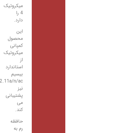
میکروتیک
4 را
دارد.
این
محصول
کمپانی
میکروتیک
از
استاندارد
بیسیم
802.11a/n/ac
نیز
پشتیبانی
می
کند.
حافظه
رم به