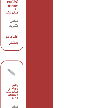
RBLHG-
وایرلس
SXT
5HPnD-
SA5
XL
میکروتیک
میکروتیک
تماس
تماس
بگیرید
بگیرید
اطلاعات
اطلاعات
بیشتر
بیشتر
رادیو
رادیو
وایرلس
وایرلس
میکروتیک
OmniTIK
5
Groove
A 52
میکروتیک
تماس
تماس