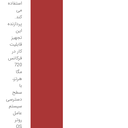
استفاده
می
کند.
پردازنده
این
تجهیز
قابلیت
کار در
فرکانس
720
مگا
هرتز،
با
سطح
دسترسی
سیستم
عامل
روتر
OS