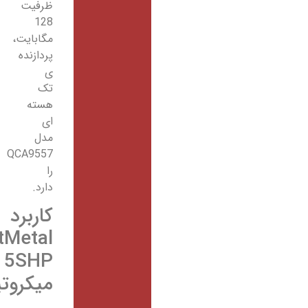
ظرفیت
128
مگابایت،
پردازنده
ی
تک
هسته
ای
مدل
QCA9557
را
دارد.
کاربرد
NetMetal
5SHP
میکروتیک