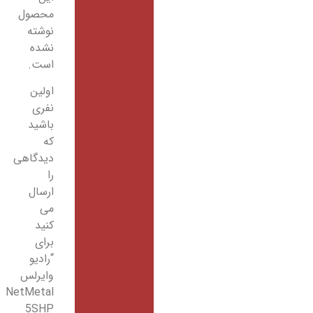
محصول
نوشته
نشده
است.
اولین
نفری
باشید
که
دیدگاهی
را
ارسال
می
کنید
برای
“رادیو
وایرلس
NetMetal
5SHP