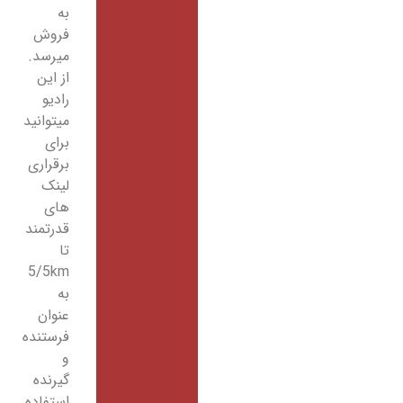
به
فروش
میرسد.
از این
رادیو
میتوانید
برای
برقراری
لینک
های
قدرتمند
تا
5/5km
به
عنوان
فرستنده
و
گیرنده
استفاده