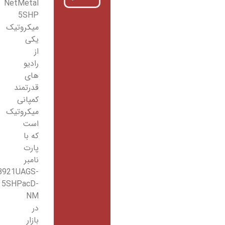
NetMetal
5SHP
میکروتیک
یکی
از
رادیو
های
قدرتمند
کمپانی
میکروتیک
است
که با
پارت
نامبر
RB921UAGS-
5SHPacD-
NM
در
بازار