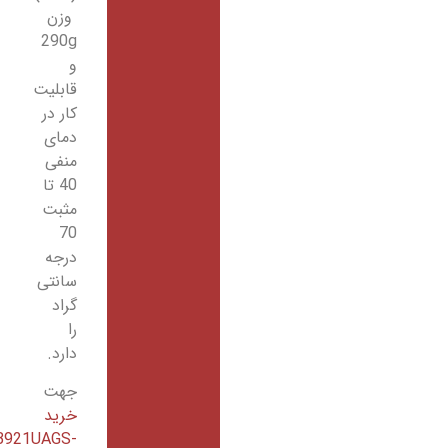
وزن
290g
و
قابلیت
کار در
دمای
منفی
40 تا
مثبت
70
درجه
سانتی
گراد
را
دارد.
جهت
خرید
RB921UAGS-